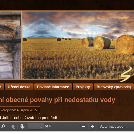
d
Úřední deska
Povinné informace
Projekty
Butovský zpravodaj
ní obecné povahy při nedostatku vody
Zveřejněno: 4. srpen 2015
Jičín - odbor životního prostředí