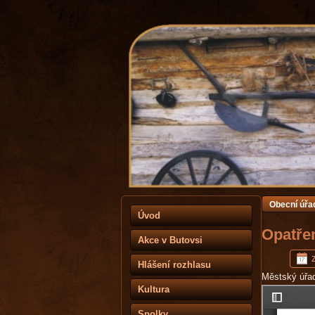
Obecní úřa
Úvod
Opatře
Akce v Butovsi
Hlášení rozhlasu
Městský úřad 
Kultura
Spolky