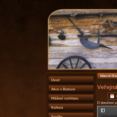
Obecní úřa
Úvod
Veřejn
Akce v Butovsi
Hlášení rozhlasu
O doručení p
Kultura
Spolky