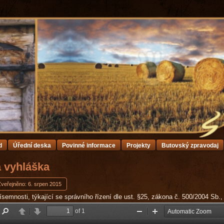
d
Úřední deska
Povinné informace
Projekty
Butovský zpravodaj
á vyhláška
Zveřejněno: 6. srpen 2015
ísemnosti, týkající se správního řízení dle ust. §25, zákona č. 500/2004 Sb.,