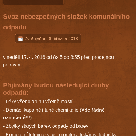
Svoz nebezpečných složek komunálního
odpadu
Zveřejněno: 6. březen 2016
v neděli 17. 4. 2016 od 8:45 do 8:55 před prodejnou
potravin.
Přijímány budou následující druhy
odpadů:
- Léky všeho druhu včetně mastí
- Domácí kapalné i tuhé chemikálie (
Vše řádně
označené!!!
)
- Zbytky starých barev, odpady od barev
- Kompletní televizory, pc, monitory, tiskárny, ledničky,