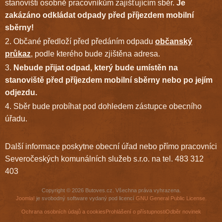
stanovišti osobně pracovníkům zajišťujícím sběr.
Je
zakázáno odkládat odpady před příjezdem mobilní
sběrny!
2. Občané předloží před předáním odpadu
občanský
průkaz
, podle kterého bude zjištěna adresa.
3.
Nebude přijat odpad, který bude umístěn na
stanoviště před příjezdem mobilní sběrny nebo po jejím
odjezdu.
4. Sběr bude probíhat pod dohledem zástupce obecního
úřadu.
Další informace poskytne obecní úřad nebo přímo pracovníci
Severočeských komunálních služeb s.r.o. na tel. 483 312
403
Copyright © 2026 Butoves.cz. Všechna práva vyhrazena.
Joomla!
je svobodný software vydaný pod licencí
GNU General Public License.
Ochrana osobních údajů a cookies
Prohlášení o přístupnosti
Odběr novinek