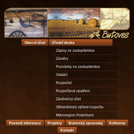
Obecní úřad
Úřední deska
Zápisy ze zastupitelstva
Záměry
Pozvánky na zastupitelstva
Ostatní
Rozpočet
Rozpočtová opatření
Závěrečný účet
Střednědobý výhled rozpočtu
Mikroregion Podchlumí
Povinné informace
Projekty
Butovský zpravodaj
Knihovna
Kontakt