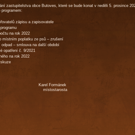
ání zastupitelstva obce Butoves, které se bude konat v neděli 5. prosince 2
o programem:
ěřovatelů zápisu a zapisovatele
 programu
počtu na rok 2022
o místním poplatku ze psů – zrušení
 odpad – smlouva na další období
é opatření č. 9/2021
ného na rok 2022
iskuze
iha Karel Formánek
sta místostarosta