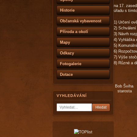
na 17. zased
Historie
úřadu s tímt
Občanská vybavenost
1) Určení ov
2) Schválení
Příroda a okolí
3) Návrh roz
4) Vyhláška 
Mapy
5) Komunální
6) Rozpočtov
Odkazy
7) Výše stoč
8) Různé a d
Fotogalerie
Dotace
Bob Šv
staro
VYHLEDÁVÁNÍ
Hledat