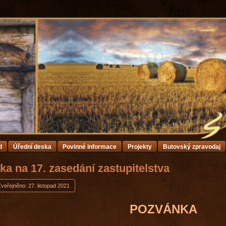
d
Úřední deska
Povinné informace
Projekty
Butovský zpravodaj
a na 17. zasedání zastupitelstva
veřejněno: 27. listopad 2021
POZVÁNKA