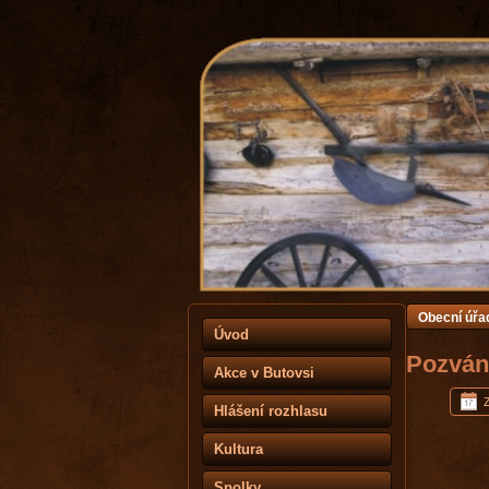
Obecní úřa
Úvod
Pozvánk
Akce v Butovsi
Z
Hlášení rozhlasu
Kultura
Spolky