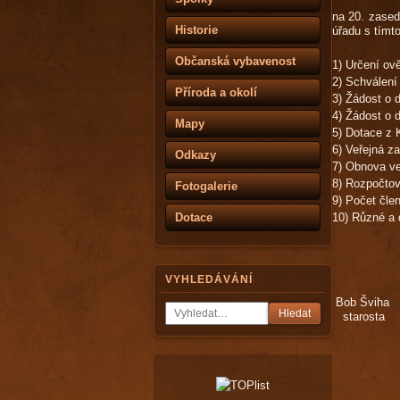
s
na 20. zased
Historie
úřadu s tímt
u
a
Občanská vybavenost
1) Určení ov
z
2) Schválení
a
Příroda a okolí
3) Žádost o 
p
4) Žádost o 
i
Mapy
5) Dotace z
s
6) Veřejná z
Odkazy
o
7) Obnova ve
v
8) Rozpočtov
Fotogalerie
a
9) Počet člen
t
Dotace
10) Různé a 
e
l
e
VYHLEDÁVÁNÍ
2
Bob Šv
)
Hledat
staro
S
c
h
v
á