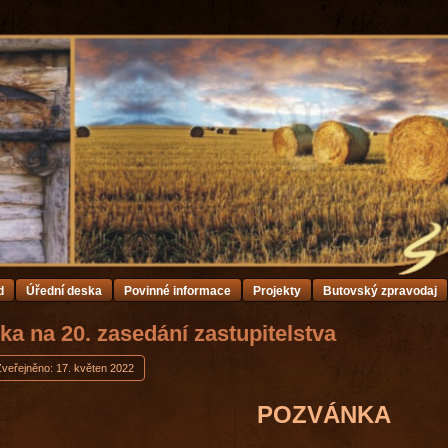
d
Úřední deska
Povinné informace
Projekty
Butovský zpravodaj
a na 20. zasedání zastupitelstva
Zveřejněno: 17. květen 2022
POZVÁNKA