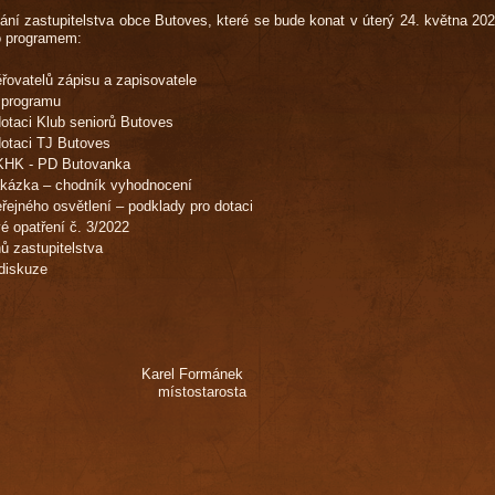
ání zastupitelstva obce Butoves, které se bude konat v úterý 24. května 20
o programem:
ěřovatelů zápisu a zapisovatele
 programu
dotaci Klub seniorů Butoves
dotaci TJ Butoves
 KHK - PD Butovanka
akázka – chodník vyhodnocení
řejného osvětlení – podklady pro dotaci
é opatření č. 3/2022
ů zastupitelstva
diskuze
iha Karel Formánek
sta místostarosta