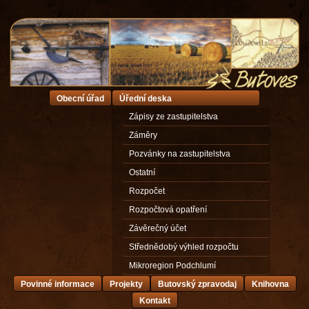
Obecní úřad
Úřední deska
Zápisy ze zastupitelstva
Záměry
Pozvánky na zastupitelstva
Ostatní
Rozpočet
Rozpočtová opatření
Závěrečný účet
Střednědobý výhled rozpočtu
Mikroregion Podchlumí
Povinné informace
Projekty
Butovský zpravodaj
Knihovna
Kontakt