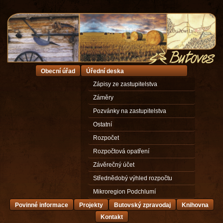
Obecní úřad
Úřední deska
Zápisy ze zastupitelstva
Záměry
Pozvánky na zastupitelstva
Ostatní
Rozpočet
Rozpočtová opatření
Závěrečný účet
Střednědobý výhled rozpočtu
Mikroregion Podchlumí
Povinné informace
Projekty
Butovský zpravodaj
Knihovna
Kontakt