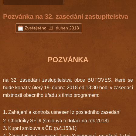
Pozvánka na 32. zasedání zastupitelstva
Zveřejněno: 11. duben 2018
POZVÁNKA
na 32. zasedání zastupitelstva obce BUTOVES, které se
bude konat v úterý 19. dubna 2018 od 18:30 hod. v zasedací
místnosti obecního úřadu s tímto programem:
1. Zahájení a kontrola usnesení z posledního zasedání
2. Chodníky SFDI (smlouva o dotaci na rok 2018)
3. Kupní smlouva s ČD (p.č.153/1)
4. Žádost Hana Francová, Ilona Svobodová, manželé Tichý,