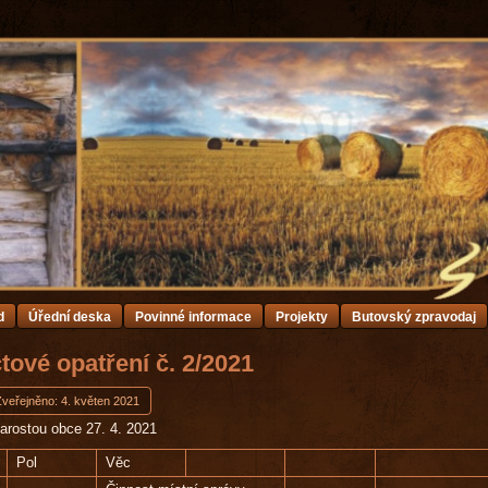
d
Úřední deska
Povinné informace
Projekty
Butovský zpravodaj
ové opatření č. 2/2021
Zveřejněno: 4. květen 2021
arostou obce 27. 4. 2021
Pol
Věc