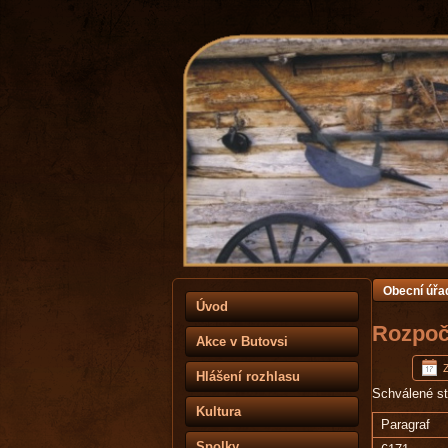
Obecní úřa
Úvod
Rozpočt
Akce v Butovsi
Hlášení rozhlasu
Schválené st
Kultura
Paragraf
Spolky