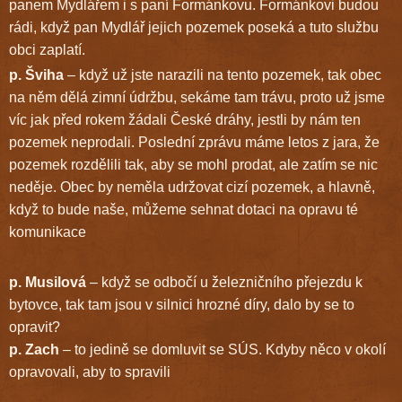
panem Mydlářem i s paní Formánkovu. Formánkovi budou
rádi, když pan Mydlář jejich pozemek poseká a tuto službu
obci zaplatí.
p. Šviha
– když už jste narazili na tento pozemek, tak obec
na něm dělá zimní údržbu, sekáme tam trávu, proto už jsme
víc jak před rokem žádali České dráhy, jestli by nám ten
pozemek neprodali. Poslední zprávu máme letos z jara, že
pozemek rozdělili tak, aby se mohl prodat, ale zatím se nic
neděje. Obec by neměla udržovat cizí pozemek, a hlavně,
když to bude naše, můžeme sehnat dotaci na opravu té
komunikace
p. Musilová
– když se odbočí u železničního přejezdu k
bytovce, tak tam jsou v silnici hrozné díry, dalo by se to
opravit?
p. Zach
– to jedině se domluvit se SÚS. Kdyby něco v okolí
opravovali, aby to spravili