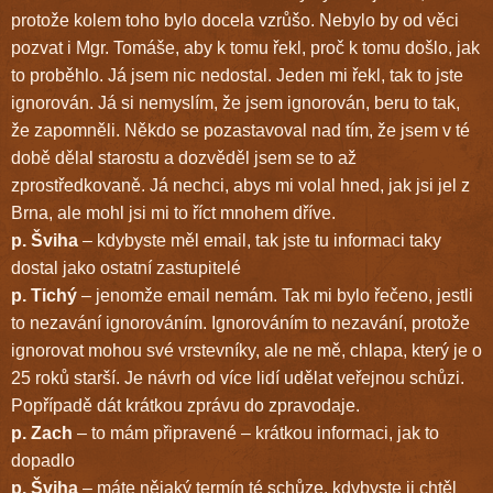
protože kolem toho bylo docela vzrůšo. Nebylo by od věci
pozvat i Mgr. Tomáše, aby k tomu řekl, proč k tomu došlo, jak
to proběhlo. Já jsem nic nedostal. Jeden mi řekl, tak to jste
ignorován. Já si nemyslím, že jsem ignorován, beru to tak,
že zapomněli. Někdo se pozastavoval nad tím, že jsem v té
době dělal starostu a dozvěděl jsem se to až
zprostředkovaně. Já nechci, abys mi volal hned, jak jsi jel z
Brna, ale mohl jsi mi to říct mnohem dříve.
p. Šviha
– kdybyste měl email, tak jste tu informaci taky
dostal jako ostatní zastupitelé
p. Tichý
– jenomže email nemám. Tak mi bylo řečeno, jestli
to nezavání ignorováním. Ignorováním to nezavání, protože
ignorovat mohou své vrstevníky, ale ne mě, chlapa, který je o
25 roků starší. Je návrh od více lidí udělat veřejnou schůzi.
Popřípadě dát krátkou zprávu do zpravodaje.
p. Zach
– to mám připravené – krátkou informaci, jak to
dopadlo
p. Šviha
– máte nějaký termín té schůze, kdybyste ji chtěl