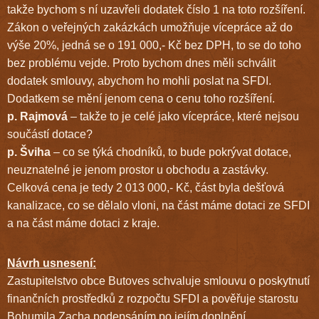
takže bychom s ní uzavřeli dodatek číslo 1 na toto rozšíření.
Zákon o veřejných zakázkách umožňuje vícepráce až do
výše 20%, jedná se o 191 000,- Kč bez DPH, to se do toho
bez problému vejde. Proto bychom dnes měli schválit
dodatek smlouvy, abychom ho mohli poslat na SFDI.
Dodatkem se mění jenom cena o cenu toho rozšíření.
p. Rajmová
– takže to je celé jako vícepráce, které nejsou
součástí dotace?
p. Šviha
– co se týká chodníků, to bude pokrývat dotace,
neuznatelné je jenom prostor u obchodu a zastávky.
Celková cena je tedy 2 013 000,- Kč, část byla dešťová
kanalizace, co se dělalo vloni, na část máme dotaci ze SFDI
a na část máme dotaci z kraje.
Návrh usnesení:
Zastupitelstvo obce Butoves schvaluje smlouvu o poskytnutí
finančních prostředků z rozpočtu SFDI a pověřuje starostu
Bohumila Zacha podepsáním po jejím doplnění