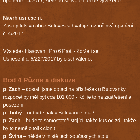
opatření č. 4/2017, které po schválení bude vyvěšeno.
Návrh usnesení:
Zastupitelstvo obce Butoves schvaluje rozpočtová opatření
č. 4/2017
Výsledek hlasování: Pro 6 Proti - Zdrželi se
Usnesení č. 5/Z27/2017 bylo schváleno.
Bod 4 Různé a diskuze
p. Zach
– dostali jsme dotaci na přístřešek u Butovanky,
rozpočet by měl být cca 101 000,- Kč, je to na zastřešení a
posezení
p. Tichý
– nebude pak v Butovance tma?
p. Zach
– bude to samostatně stojící, takže kus od zdi, takže
by to nemělo tolik clonit
p. Šviha
– někde v místě těch současných stolů