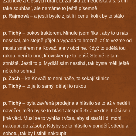
Zachové a Českých drah. Lužanská zemědělská a.s. s tím
také souhlasí, ale nemáme to ještě písemně
p. Rajmová
– a jestli byste zjistili i cenu, kolik by to stálo
p. Tichý
– pokos traktorem. Minule jsem říkal, aby to u nás
nesekal, ale stejně přijel a vypadá to hrozně, ať to vezme od
mostu směrem na Kovač, ale v obci ne. Když to udělá tou
rukou, není to ono, křoviskem je to lepší. Stejně je tam
strniště. Jestli to p. Mydlář sám nestíhá, tak byste měli ještě
někoho sehnat
p. Zach
– ke Kovači to není naše, to sekají silnice
p. Tichý
– to je to samý, dělají to rukou
p. Tichý
– byla zavřená prodejna a hlásilo se to až v neděli
navečer, mělo by se to hlásit alespoň 3x a ve dne, hlásí se i
jiné věci. Musí se to vyhlásit včas, aby si starší lidi mohli
nakoupit do zásoby. Kdyby se to hlásilo v pondělí, středu a
sobotu, tak by i stihli nakoupit