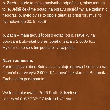
p. Zach
– bude to místo pasivního odpočinku, místo tam na
to je. Ještě čekáme dotaci na opravu hasičárny, ale zatím nic
nedorazilo, mělo by se to oboje dělat až příští rok, musí to
být hotové do 30. 9. 2018
p. Zach
– mám tady žádost o dotaci od p. Havelky na
pořádání Butovského bramboráku, žádá o 2 000,- Kč.
Myslím si, že se s tím počítalo i v rozpočtu.
Návrh usnesení:
Zastupitelstvo obce Butoves schvaluje darovací smlouvu na
finanční dar ve výši 2 000,- Kč a pověřuje starostu Bohumila
Zacha jejím podepsáním
Výsledek hlasování: Pro 6 Proti - Zdrželi se
Usnesení č. 6/Z27/2017 bylo schváleno.