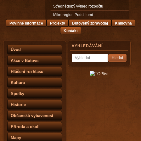
Střednědobý výhled rozpočtu
Mikroregion Podchlumí
Povinné informace
Projekty
Butovský zpravodaj
Knihovna
Kontakt
VYHLEDÁVÁNÍ
Úvod
Hledat
Akce v Butovsi
Hlášení rozhlasu
Kultura
Spolky
Historie
Občanská vybavenost
Příroda a okolí
Mapy