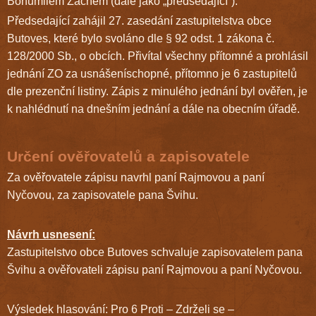
Bohumilem Zachem (dále jako „předsedající“).
Předsedající zahájil 27. zasedání zastupitelstva obce
Butoves, které bylo svoláno dle § 92 odst. 1 zákona č.
128/2000 Sb., o obcích. Přivítal všechny přítomné a prohlásil
jednání ZO za usnášeníschopné, přítomno je 6 zastupitelů
dle prezenční listiny. Zápis z minulého jednání byl ověřen, je
k nahlédnutí na dnešním jednání a dále na obecním úřadě.
Určení ověřovatelů a zapisovatele
Za ověřovatele zápisu navrhl paní Rajmovou a paní
Nyčovou, za zapisovatele pana Švihu.
Návrh usnesení:
Zastupitelstvo obce Butoves schvaluje zapisovatelem pana
Švihu a ověřovateli zápisu paní Rajmovou a paní Nyčovou.
Výsledek hlasování: Pro 6 Proti – Zdrželi se –