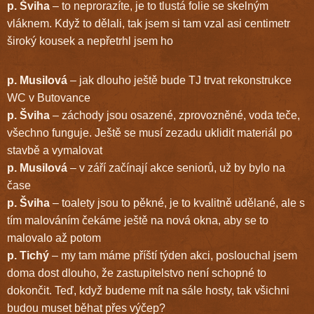
p. Šviha
– to neprorazíte, je to tlustá folie se skelným
vláknem. Když to dělali, tak jsem si tam vzal asi centimetr
široký kousek a nepřetrhl jsem ho
p. Musilová
– jak dlouho ještě bude TJ trvat rekonstrukce
WC v Butovance
p. Šviha
– záchody jsou osazené, zprovozněné, voda teče,
všechno funguje. Ještě se musí zezadu uklidit materiál po
stavbě a vymalovat
p. Musilová
– v září začínají akce seniorů, už by bylo na
čase
p. Šviha
– toalety jsou to pěkné, je to kvalitně udělané, ale s
tím malováním čekáme ještě na nová okna, aby se to
malovalo až potom
p. Tichý
– my tam máme příští týden akci, poslouchal jsem
doma dost dlouho, že zastupitelstvo není schopné to
dokončit. Teď, když budeme mít na sále hosty, tak všichni
budou muset běhat přes výčep?