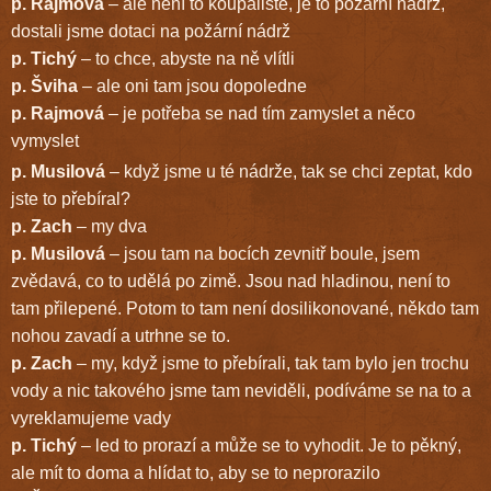
p. Rajmová
– ale není to koupaliště, je to požární nádrž,
dostali jsme dotaci na požární nádrž
p. Tichý
– to chce, abyste na ně vlítli
p. Šviha
– ale oni tam jsou dopoledne
p. Rajmová
– je potřeba se nad tím zamyslet a něco
vymyslet
p. Musilová
– když jsme u té nádrže, tak se chci zeptat, kdo
jste to přebíral?
p. Zach
– my dva
p. Musilová
– jsou tam na bocích zevnitř boule, jsem
zvědavá, co to udělá po zimě. Jsou nad hladinou, není to
tam přilepené. Potom to tam není dosilikonované, někdo tam
nohou zavadí a utrhne se to.
p. Zach
– my, když jsme to přebírali, tak tam bylo jen trochu
vody a nic takového jsme tam neviděli, podíváme se na to a
vyreklamujeme vady
p. Tichý
– led to prorazí a může se to vyhodit. Je to pěkný,
ale mít to doma a hlídat to, aby se to neprorazilo