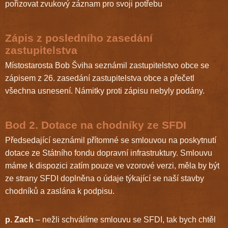
pořizovat zvukový záznam pro svoji potřebu
Zápis z posledního zasedání
zastupitelstva
Místostarosta Bob Šviha seznámil zastupitelstvo obce se
zápisem z 26. zasedání zastupitelstva obce a přečetl
všechna usnesení. Námitky proti zápisu nebyly podány.
Bod 2. Dotace na chodníky ze SFDI
Předsedající seznámil přítomné se smlouvou na poskytnutí
dotace ze Státního fondu dopravní infrastruktury. Smlouvu
máme k dispozici zatím pouze ve vzorové verzi, měla by být
ze strany SFDI doplněna o údaje týkající se naší stavby
chodníků a zaslána k podpisu.
p. Zach
– nežli schválíme smlouvu se SFDI, tak bych chtěl