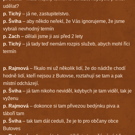
udělat?
p. Tichý
– já ne, zastupitelstvo.
p. Šviha
– aby někdo neřekl, že Vás ignorujeme, že jsme
vybrali nevhodný termín
p. Zach
– dělali jsme ji asi před 2 lety
p. Tichý
– já tady teď nemám rozpis služeb, abych mohl říci
termín
p. Rajmová
– říkalo mi už několik lidí, že do nádrže chodí
hodně lidí, kteří nejsou z Butovse, roztahují se tam a pak
místní odcházejí.
p. Šviha
– já tam nikoho neviděl, kdybych je tam viděl, tak je
vyženu
p. Rajmová
– dokonce si tam přivezou bedýnku piva a
táboří tam
p. Šviha
– tak tam dát ceduli, že je to pro občany obce
Butoves