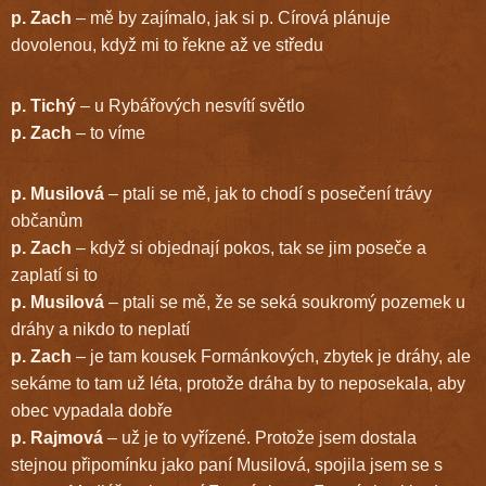
p. Zach
– mě by zajímalo, jak si p. Círová plánuje
dovolenou, když mi to řekne až ve středu
p. Tichý
– u Rybářových nesvítí světlo
p. Zach
– to víme
p. Musilová
– ptali se mě, jak to chodí s posečení trávy
občanům
p. Zach
– když si objednají pokos, tak se jim poseče a
zaplatí si to
p. Musilová
– ptali se mě, že se seká soukromý pozemek u
dráhy a nikdo to neplatí
p. Zach
– je tam kousek Formánkových, zbytek je dráhy, ale
sekáme to tam už léta, protože dráha by to neposekala, aby
obec vypadala dobře
p. Rajmová
– už je to vyřízené. Protože jsem dostala
stejnou připomínku jako paní Musilová, spojila jsem se s