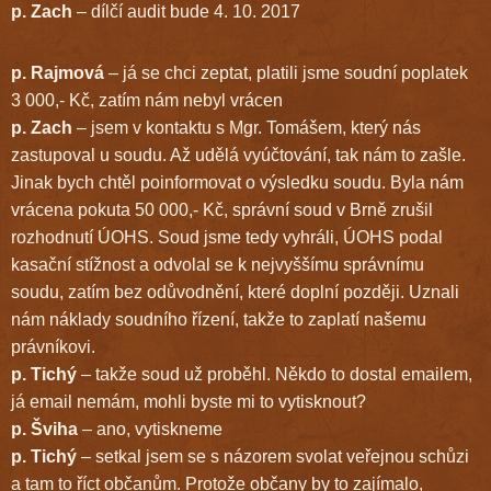
p. Zach
– dílčí audit bude 4. 10. 2017
p. Rajmová
– já se chci zeptat, platili jsme soudní poplatek
3 000,- Kč, zatím nám nebyl vrácen
p. Zach
– jsem v kontaktu s Mgr. Tomášem, který nás
zastupoval u soudu. Až udělá vyúčtování, tak nám to zašle.
Jinak bych chtěl poinformovat o výsledku soudu. Byla nám
vrácena pokuta 50 000,- Kč, správní soud v Brně zrušil
rozhodnutí ÚOHS. Soud jsme tedy vyhráli, ÚOHS podal
kasační stížnost a odvolal se k nejvyššímu správnímu
soudu, zatím bez odůvodnění, které doplní později. Uznali
nám náklady soudního řízení, takže to zaplatí našemu
právníkovi.
p. Tichý
– takže soud už proběhl. Někdo to dostal emailem,
já email nemám, mohli byste mi to vytisknout?
p. Šviha
– ano, vytiskneme
p. Tichý
– setkal jsem se s názorem svolat veřejnou schůzi
a tam to říct občanům. Protože občany by to zajímalo,