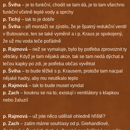
p. Šviha
– je to funkční, chodit se tam dá, je to tam všechno
funkční včetně teplé vody a sprchy
p. Tichý
– tak to je dobře
p. Šviha
– při montáži se zjistilo, že je špatný redukční ventil
v Butovance, ten se také vyměnil a i p. Kraus je spokojený,
že už mu voda teče pořádně
p. Rajmová
– než se vymaluje, bylo by potřeba zprovoznit ty
větráky. Když je tam nějaká akce, tak se tam nedá dýchat a
tečou kapky po zdi, je potřeba občas vyvětrat
p. Šviha
– to bude těžké s p. Krausem, protože tam nacpal
nějaké hadry, aby mu neutíkalo teplo
p. Rajmová
– tak to bude muset vyndat
p. Zach
– kouknu se na to, existují i ventilátory s klapkou
nebo žaluzií
p. Rajmová
– už jste něco udělali ohledně hřiště?
p. Zach
– zatím máme souhlasy od p. Grehandlové,