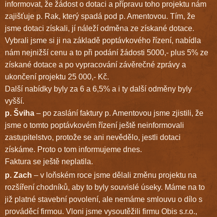
informovat, že žádost o dotaci a přípravu toho projektu nám
zajišťuje p. Rak, který spadá pod p. Amentovou. Tím, že
jsme dotaci získali, jí náleží odměna ze získané dotace.
Vybrali jsme si ji na základě poptávkového řízení, nabídla
nám nejnižší cenu a to při podání žádosti 5000,- plus 5% ze
získané dotace a po vypracování závěrečné zprávy a
ukončení projektu 25 000,- Kč.
Další nabídky byly za 6 a 6,5% a i ty další odměny byly
vyšší.
p. Šviha
– po zaslání faktury p. Amentovou jsme zjistili, že
jsme o tomto poptávkovém řízení ještě neinformovali
zastupitelstvo, protože se ani nevědělo, jestli dotaci
získáme. Proto o tom informujeme dnes.
Faktura se ještě neplatila.
p. Zach
– v loňském roce jsme dělali změnu projektu na
rozšíření chodníků, aby to byly souvislé úseky. Máme na to
již platné stavební povolení, ale nemáme smlouvu o dílo s
prováděcí firmou. Vloni jsme vysoutěžili firmu Obis s.r.o.,