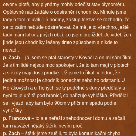
otvor v plotě, aby plynárny mohly odečíst stav plynoměru.
Opětovně nás žádáte o odstranění chodníku. Minule jsme
tady o tom mluvili 1,5 hodiny, zastupitelstvo se rozhodlo, že
se to zatím nebude odstraňovat. Za mě je to všechno, ještě
tady mám fotky z jiných obcí, co jsem projížděl. Je vidět, že i
jinde jsou chodníky řešeny tímto způsobem a nikde to
nevadí.
p. Zach
– já jsem se ptal starosty v Kovači a on mi sám říkal,
že s tím lidé nejsou moc spokojeni, že to tam mají v plotech
a sjezdy mají dosti prudké. Už jsme to říkali v lednu, že
jediná možnost je chodník ponechat nebo ho odstranit. U
Horákových a u Tichých se ty podélné sklony předělaly a
nyní to je určitě pod hranicí, co nařizuje vyhláška. Předělal
se i vjezd, aby tam bylo 90cm v příčném spádu podle
vyhlášky.
p. Francová
– to ale neřeší znehodnocení domu a začali
tam navážet nějaký štěrk, nevím proč.
p. Zach
– štěrk jsme zrušili, to byla komunikační chyba