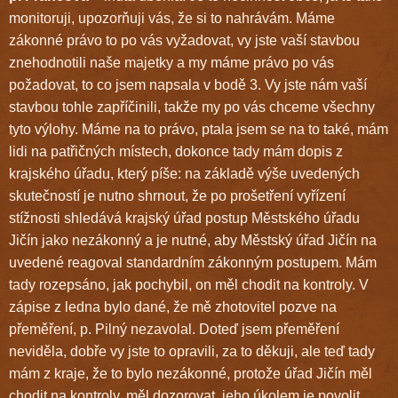
monitoruji, upozorňuji vás, že si to nahrávám. Máme
zákonné právo to po vás vyžadovat, vy jste vaší stavbou
znehodnotili naše majetky a my máme právo po vás
požadovat, to co jsem napsala v bodě 3. Vy jste nám vaší
stavbou tohle zapříčinili, takže my po vás chceme všechny
tyto výlohy. Máme na to právo, ptala jsem se na to také, mám
lidi na patřičných místech, dokonce tady mám dopis z
krajského úřadu, který píše: na základě výše uvedených
skutečností je nutno shrnout, že po prošetření vyřízení
stížnosti shledává krajský úřad postup Městského úřadu
Jičín jako nezákonný a je nutné, aby Městský úřad Jičín na
uvedené reagoval standardním zákonným postupem. Mám
tady rozepsáno, jak pochybil, on měl chodit na kontroly. V
zápise z ledna bylo dané, že mě zhotovitel pozve na
přeměření, p. Pilný nezavolal. Doteď jsem přeměření
neviděla, dobře vy jste to opravili, za to děkuji, ale teď tady
mám z kraje, že to bylo nezákonné, protože úřad Jičín měl
chodit na kontroly, měl dozorovat, jeho úkolem je povolit,