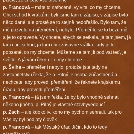
p. Francová
– máte to nafocené, vy víte, co my chceme.
Chci schod k vrátkům, byli jsme tam u zápisu, v zápise bylo
něco dané, ale prostě se to stejně nedořešilo. Bylo tam, že
mě pozvete na přeměření, nebylo. Přeměřilo se to beze mě
a je to opravené. Vy chcete, abych se setkala, já tam jsem, já
tam chci schod, já tam chci zásuvné vrátka, tady je to
popsané, co my chceme. Můžeme se tam jít podívat teď, je
světlo. A já vám řeknu, co my chceme
p. Šviha
– přeměření nebylo, protože jste tady na
zastupitelstvu řekla, že p. Pilný je osoba zúčastněná a
nechcete, aby provedl přeměření, že řeknete krajskému
úřadu, aby provedl přeměření.
p. Francová
– já jsem řekla, že by bylo vhodné sehnat
někoho jiného, p. Pilný je vlastně stavbyvedoucí
p. Zach
– ale kdokoliv, koho my bychom sehnali, tak pro
Vás by byl podjatý člověk
p. Francová
– tak Městský úřad Jičín, kdo to tedy