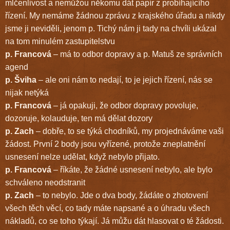
mlčenlivost a nemůžou někomu dát papír z probíhajícího
řízení. My nemáme žádnou zprávu z krajského úřadu a nikdy
jsme ji neviděli, jenom p. Tichý nám ji tady na chvíli ukázal
na tom minulém zastupitelstvu
p. Francová
– má to odbor dopravy a p. Matuš ze správních
agend
p. Šviha
– ale oni nám to nedají, to je jejich řízení, nás se
nijak netýká
p. Francová
– já opakuji, že odbor dopravy povoluje,
dozoruje, kolauduje, ten má dělat dozory
p. Zach
– dobře, to se týká chodníků, my projednáváme vaši
žádost. První 2 body jsou vyřízené, protože zneplatnění
usnesení nelze udělat, když nebylo přijato.
p. Francová
– říkáte, že žádné usnesení nebylo, ale bylo
schváleno neodstranit
p. Zach
– to nebylo. Jde o dva body, žádáte o zhotovení
všech těch věcí, co tady máte napsané a o úhradu všech
nákladů, co se toho týkají. Já můžu dát hlasovat o té žádosti.