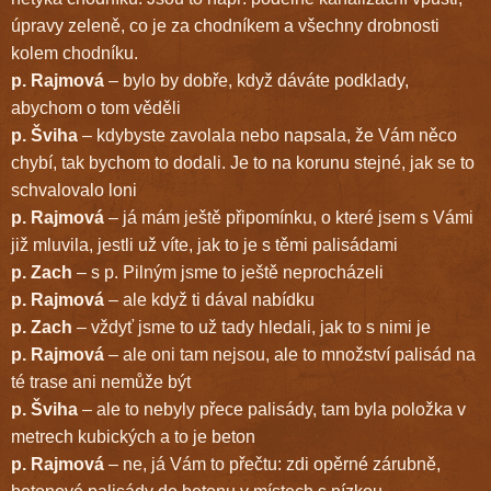
úpravy zeleně, co je za chodníkem a všechny drobnosti
kolem chodníku.
p. Rajmová
– bylo by dobře, když dáváte podklady,
abychom o tom věděli
p. Šviha
– kdybyste zavolala nebo napsala, že Vám něco
chybí, tak bychom to dodali. Je to na korunu stejné, jak se to
schvalovalo loni
p. Rajmová
– já mám ještě připomínku, o které jsem s Vámi
již mluvila, jestli už víte, jak to je s těmi palisádami
p. Zach
– s p. Pilným jsme to ještě neprocházeli
p. Rajmová
– ale když ti dával nabídku
p. Zach
– vždyť jsme to už tady hledali, jak to s nimi je
p. Rajmová
– ale oni tam nejsou, ale to množství palisád na
té trase ani nemůže být
p. Šviha
– ale to nebyly přece palisády, tam byla položka v
metrech kubických a to je beton
p. Rajmová
– ne, já Vám to přečtu: zdi opěrné zárubně,