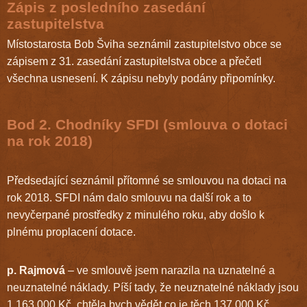
Zápis z posledního zasedání
zastupitelstva
Místostarosta Bob Šviha seznámil zastupitelstvo obce se
zápisem z 31. zasedání zastupitelstva obce a přečetl
všechna usnesení. K zápisu nebyly podány připomínky.
Bod 2. Chodníky SFDI (smlouva o dotaci
na rok 2018)
Předsedající seznámil přítomné se smlouvou na dotaci na
rok 2018. SFDI nám dalo smlouvu na další rok a to
nevyčerpané prostředky z minulého roku, aby došlo k
plnému proplacení dotace.
p. Rajmová
– ve smlouvě jsem narazila na uznatelné a
neuznatelné náklady. Píší tady, že neuznatelné náklady jsou
1 163 000 Kč, chtěla bych vědět co je těch 137 000 Kč,