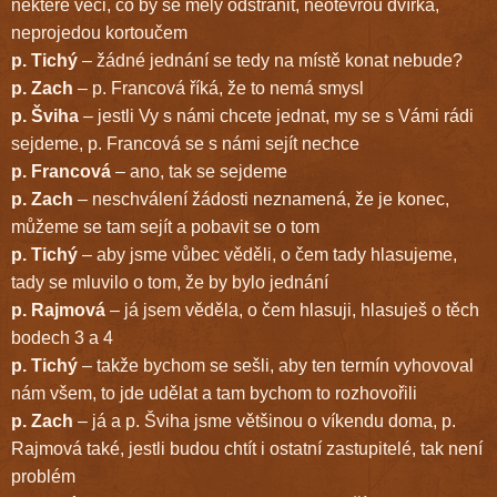
některé věci, co by se měly odstranit, neotevřou dvířka,
neprojedou kortoučem
p. Tichý
– žádné jednání se tedy na místě konat nebude?
p. Zach
– p. Francová říká, že to nemá smysl
p. Šviha
– jestli Vy s námi chcete jednat, my se s Vámi rádi
sejdeme, p. Francová se s námi sejít nechce
p. Francová
– ano, tak se sejdeme
p. Zach
– neschválení žádosti neznamená, že je konec,
můžeme se tam sejít a pobavit se o tom
p. Tichý
– aby jsme vůbec věděli, o čem tady hlasujeme,
tady se mluvilo o tom, že by bylo jednání
p. Rajmová
– já jsem věděla, o čem hlasuji, hlasuješ o těch
bodech 3 a 4
p. Tichý
– takže bychom se sešli, aby ten termín vyhovoval
nám všem, to jde udělat a tam bychom to rozhovořili
p. Zach
– já a p. Šviha jsme většinou o víkendu doma, p.
Rajmová také, jestli budou chtít i ostatní zastupitelé, tak není
problém