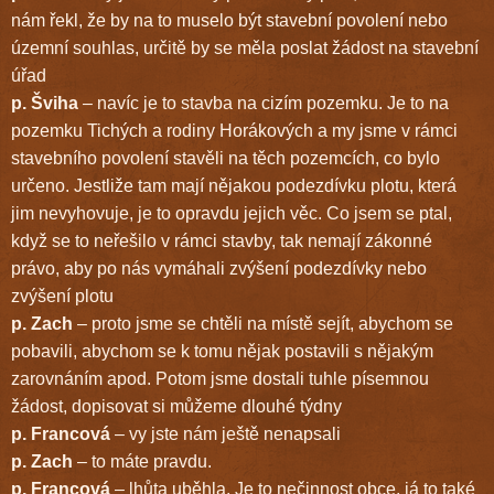
nám řekl, že by na to muselo být stavební povolení nebo
územní souhlas, určitě by se měla poslat žádost na stavební
úřad
p. Šviha
– navíc je to stavba na cizím pozemku. Je to na
pozemku Tichých a rodiny Horákových a my jsme v rámci
stavebního povolení stavěli na těch pozemcích, co bylo
určeno. Jestliže tam mají nějakou podezdívku plotu, která
jim nevyhovuje, je to opravdu jejich věc. Co jsem se ptal,
když se to neřešilo v rámci stavby, tak nemají zákonné
právo, aby po nás vymáhali zvýšení podezdívky nebo
zvýšení plotu
p. Zach
– proto jsme se chtěli na místě sejít, abychom se
pobavili, abychom se k tomu nějak postavili s nějakým
zarovnáním apod. Potom jsme dostali tuhle písemnou
žádost, dopisovat si můžeme dlouhé týdny
p. Francová
– vy jste nám ještě nenapsali
p. Zach
– to máte pravdu.
p. Francová
– lhůta uběhla. Je to nečinnost obce, já to také