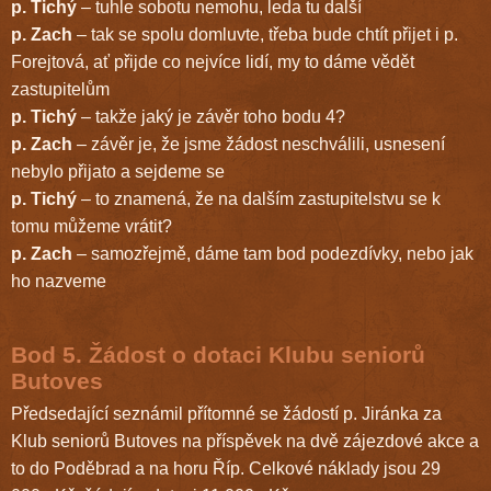
p. Tichý
– tuhle sobotu nemohu, leda tu další
p. Zach
– tak se spolu domluvte, třeba bude chtít přijet i p.
Forejtová, ať přijde co nejvíce lidí, my to dáme vědět
zastupitelům
p. Tichý
– takže jaký je závěr toho bodu 4?
p. Zach
– závěr je, že jsme žádost neschválili, usnesení
nebylo přijato a sejdeme se
p. Tichý
– to znamená, že na dalším zastupitelstvu se k
tomu můžeme vrátit?
p. Zach
– samozřejmě, dáme tam bod podezdívky, nebo jak
ho nazveme
Bod 5. Žádost o dotaci Klubu seniorů
Butoves
Předsedající seznámil přítomné se žádostí p. Jiránka za
Klub seniorů Butoves na příspěvek na dvě zájezdové akce a
to do Poděbrad a na horu Říp. Celkové náklady jsou 29