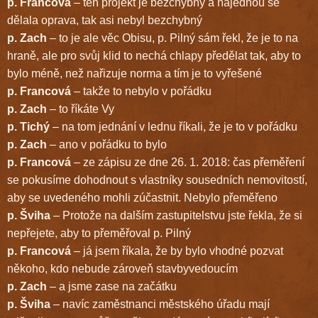
p. Francová
– ten projekt je bezchybný a najednou se
dělala oprava, tak asi nebyl bezchybný
p. Zach
– to je ale věc Obisu, p. Pilný sám řekl, že je to na
hraně, ale pro svůj klid to nechá chlapy předělat tak, aby to
bylo méně, než nařizuje norma a tím je to vyřešené
p. Francová
– takže to nebylo v pořádku
p. Zach
– to říkáte Vy
p. Tichý
– na tom jednání v lednu říkali, že je to v pořádku
p. Zach
– ano v pořádku to bylo
p. Francová
– ze zápisu ze dne 26. 1. 2018: čas přeměření
se pokusíme dohodnout s vlastníky sousedních nemovitostí,
aby se uvedeného mohli zúčastnit. Nebylo přeměřeno
p. Šviha
– Protože na dalším zastupitelstvu jste řekla, že si
nepřejete, aby to přeměřoval p. Pilný
p. Francová
– já jsem říkala, že by bylo vhodné pozvat
někoho, kdo nebude zároveň stavbyvedoucím
p. Zach
– a jsme zase na začátku
p. Šviha
– navíc zaměstnanci městského úřadu mají