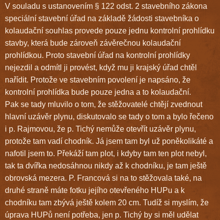
V souladu s ustanovením § 122 odst. 2 stavebního zákona
speciální stavební úřad na základě žádosti stavebníka o
kolaudační souhlas provede pouze jednu kontrolní prohlídku
stavby, která bude zároveň závěrečnou kolaudační
prohlídkou. Proto stavební úřad na kontrolní prohlídky
nejezdil a odmítl ji provést, když mu ji krajský úřad chtěl
nařídit. Protože ve stavebním povolení je napsáno, že
kontrolní prohlídka bude pouze jedna a to kolaudační.
Pak se tady mluvilo o tom, že stěžovatelé chtějí zvednout
hlavní uzávěr plynu, diskutovalo se tady o tom a bylo řečeno
i p. Rajmovou, že p. Tichý nemůže otevřít uzávěr plynu,
protože tam vadí chodník. Já jsem tam byl už poněkolikáté a
nafotil jsem to. Překáží tam plot, i kdyby tam ten plot nebyl,
tak ta dvířka nedosáhnou nikdy až k chodníku, je tam ještě
obrovská mezera. P. Francová si na to stěžovala také, na
druhé straně máte fotku jejího otevřeného HUPu a k
chodníku tam zbývá ještě kolem 20 cm. Tudíž si myslím, že
úprava HUPů není potřeba, jen p. Tichý by si měl udělat