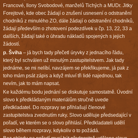
Francové, Ilony Svobodové, manželů Tichých a MUDr. Jitky
Forejtové, kde obec žádají o zrušení usnesení o odstranění
chodníků z minulého ZO, dále žádají o odstranění chodníků,
žádají především o zhotovení podezdívek u čp. 13, 22, 33 a
dalších, žádají také o úhradu nákladů spojených s jejich
žádostí.
p. Šviha
– já bych tady přečetl úryvky z jednacího řádu,
který byl schválen už minulým zastupitelstvem. Jak tady
jednáme, se mi nelíbí, navzájem se překřikujeme, já pak z
toho mám psát zápis a když mluví tři lidé najednou, tak
nevím, jak to mám napsat.
Ke každému bodu jednání se diskutuje samostatně. Úvodní
slovo k předkládaným materiálům stručně uvede
předkladatel. Do rozpravy se přihlašují členové
zastupitelstva zvednutím ruky. Slovo uděluje předsedající v
pořadí, ve kterém se o slovo přihlásí. Předkladateli udělí
slovo během rozpravy, kdykoliv o to požádá.