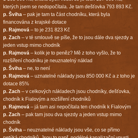
kterých jsem se nedopočítala. Je tam dešťovka 793 893 Kč.
p. Šviha
– pak je tam ta část chodníku, která byla
financována z krajské dotace
p. Rajmová
– to je 231 823 Kč
p. Zach
– v té smlouvě se píše, že to jsou dále dva sjezdy a
jeden vstup mimo chodník
p. Rajmová
– kolik je to peněz? Mě z toho vyšlo, že to
rozšíření chodníku je neuznatelný náklad
p. Šviha
– ne, to není
p. Rajmová
– uznatelné náklady jsou 850 000 Kč a z toho je
dotace 85%
p. Zach
– v celkových nákladech jsou chodníky, dešťovka,
chodník k Fialovým a rozšíření chodníků
p. Rajmová
– já tam asi nepočítala ten chodník k Fialovým
p. Zach
– pak tam jsou dva sjezdy a jeden vstup mimo
chodník
p. Šviha
– neuznatelné náklady jsou vše, co se přímo
netýká chodníků. Jsou to např. podélné kanalizační vpusti,