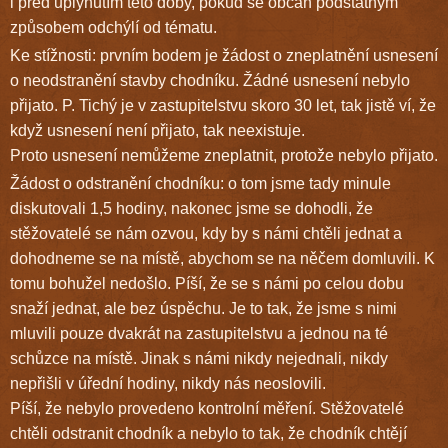
i před uplynutím této doby, pokud se občan podstatným
způsobem odchýlí od tématu.
Ke stížnosti: prvním bodem je žádost o zneplatnění usnesení
o neodstranění stavby chodníku. Žádné usnesení nebylo
přijato. P. Tichý je v zastupitelstvu skoro 30 let, tak jistě ví, že
když usnesení není přijato, tak neexistuje.
Proto usnesení nemůžeme zneplatnit, protože nebylo přijato.
Žádost o odstranění chodníku: o tom jsme tady minule
diskutovali 1,5 hodiny, nakonec jsme se dohodli, že
stěžovatelé se nám ozvou, kdy by s námi chtěli jednat a
dohodneme se na místě, abychom se na něčem domluvili. K
tomu bohužel nedošlo. Píší, že se s námi po celou dobu
snaží jednat, ale bez úspěchu. Je to tak, že jsme s nimi
mluvili pouze dvakrát na zastupitelstvu a jednou na té
schůzce na místě. Jinak s námi nikdy nejednali, nikdy
nepřišli v úřední hodiny, nikdy nás neoslovili.
Píší, že nebylo provedeno kontrolní měření. Stěžovatelé
chtěli odstranit chodník a nebylo to tak, že chodník chtějí