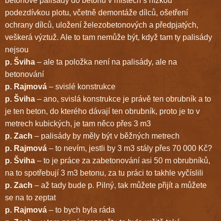
betonové palisády do betonu v místech s nízkou
podezdívkou plotu, včetně demontáže dílců, ošetření
ochrany dílců, uložení železobetonových a předpjatých,
veškerá výztuž. Ale to tam nemůže být, když tam ty palisády
nejsou
p. Šviha
– ale ta položka není na palisády, ale na
betonování
p. Rajmová
– svislé konstrukce
p. Šviha
– ano, svislá konstrukce je právě ten obrubník a to
je ten beton, do kterého dávají ten obrubník, proto je to v
metrech kubických, je tam něco přes 3 m3
p. Zach
– palisády by měly být v běžných metrech
p. Rajmová
– to nevím, jestli by 3 m3 stály přes 70 000 Kč?
p. Šviha
– to je práce za zabetonování asi 50 m obrubníků,
na to spotřebují 3 m3 betonu, za tu práci to takhle vyčíslili
p. Zach
– až tady bude p. Pilný, tak můžete přijít a můžete
se na to zeptat
p. Rajmová
– to bych byla ráda