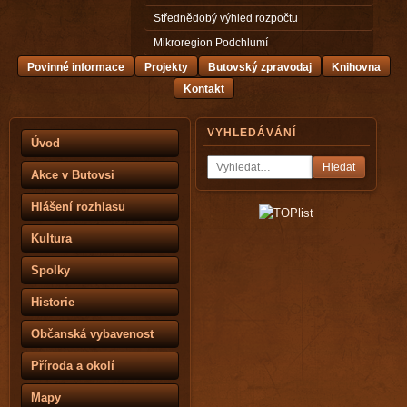
Střednědobý výhled rozpočtu
Mikroregion Podchlumí
Povinné informace
Projekty
Butovský zpravodaj
Knihovna
Kontakt
VYHLEDÁVÁNÍ
Úvod
Hledat
Akce v Butovsi
Hlášení rozhlasu
Kultura
Spolky
Historie
Občanská vybavenost
Příroda a okolí
Mapy