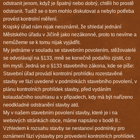
odstranit jenom, když je špatný nebo dobrý, chtěli ho prostě
odstranit. Tudíž se o tom mohlo diskutovat a nebylo potřeba
provést kontrolní měření.
Krajský úřad nám nijak neoznámil, že shledal jednání
Městského úřadu v Jičíně jako nezákonné, proto to nevíme a
nemůžeme se k tomu nijak vyjádřit.
My jednáme v souladu se stavebním povolením, stěžovatelé
se odvolávají na §133, mně se konečně podařilo zjistit, co
tím myslí. Jedná se o §133 stavebního zákona, kde se píše:
Stavební úřad provádí kontrolní prohlídku rozestavěné
stavby ve fázi uvedené v podmínkách stavebního povolení, v
plánu kontrolních prohlídek stavby, před vydáním
kolaudačního souhlasu a v případech, kdy má být nařízeno
neodkladné odstranění stavby atd.
My v našem stavebním povolení stavby, které je i na
webových stránkách obce, máme napsáno v bodě 8.:
Vzhledem k rozsahu stavby se nestanoví podmínky pro
oznámení fází výstavby pro provedení kontrolních prohlídek.