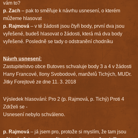
vám to?
p. Zach
– pak to směřuje k návrhu usnesení, o kterém
můžeme hlasovat
p. Rajmová
– v té žádosti jsou čtyři body, první dva jsou
vyřešené, budeš hlasovat o žádosti, která má dva body
vyřešené. Posledně se tady o odstranění chodníku
Návrh usnesení:
Zastupitelstvo obce Butoves schvaluje body 3 a 4 v žádosti
Hany Francové, Ilony Svobodové, manželů Tichých, MUDr.
Jitky Forejtové ze dne 11. 3. 2018
Výsledek hlasování: Pro 2 (p. Rajmová, p. Tichý) Proti 4
Zdrželi se -
Usnesení nebylo schváleno.
p. Rajmová
– já jsem pro, protože si myslím, že tam jsou