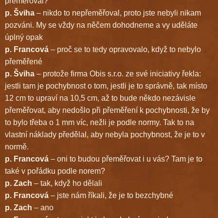
přeměřoval?
p. Šviha
– nikdo to nepřeměřoval, proto jste nebyli nikam
pozváni. My se vždy na něčem dohodneme a vy uděláte
úplný opak
p. Francová
– proč se to tedy opravovalo, když to nebylo
přeměřené
p. Šviha
– protože firma Obis s.r.o. ze své iniciativy řekla:
jestli tam je pochybnost o tom, jestli je to správně, tak místo
12 cm to upraví na 10,5 cm, až to bude někdo nezávisle
přeměřovat, aby nedošlo při přeměření k pochybnosti, že by
to bylo třeba o 1 mm víc, nežli je podle normy. Tak to na
vlastní náklady předělal, aby nebyla pochybnost, že je to v
normě.
p. Francová
– oni to budou přeměřovat i u vás? Tam je to
také v pořádku podle norem?
p. Zach
– tak, když ho dělali
p. Francová
– jste nám říkali, že je to bezchybné
p. Zach
– ano