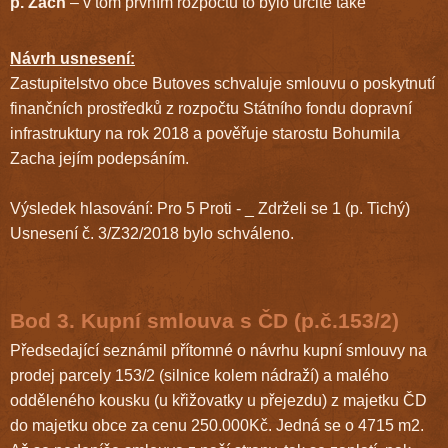
p. Zach
– v tom prvním rozpočtu to bylo určitě také
Návrh usnesení:
Zastupitelstvo obce Butoves schvaluje smlouvu o poskytnutí
finančních prostředků z rozpočtu Státního fondu dopravní
infrastruktury na rok 2018 a pověřuje starostu Bohumila
Zacha jejím podepsáním.
Výsledek hlasování: Pro 5 Proti - _ Zdrželi se 1 (p. Tichý)
Usnesení č. 3/Z32/2018 bylo schváleno.
Bod 3. Kupní smlouva s ČD (p.č.153/2)
Předsedající seznámil přítomné o návrhu kupní smlouvy na
prodej parcely 153/2 (silnice kolem nádraží) a malého
odděleného kousku (u křižovatky u přejezdu) z majetku ČD
do majetku obce za cenu 250.000Kč. Jedná se o 4715 m2.