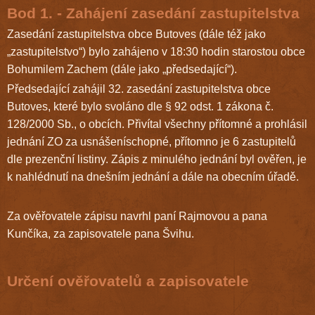
Bod 1. - Zahájení zasedání zastupitelstva
Zasedání zastupitelstva obce Butoves (dále též jako
„zastupitelstvo“) bylo zahájeno v 18:30 hodin starostou obce
Bohumilem Zachem (dále jako „předsedající“).
Předsedající zahájil 32. zasedání zastupitelstva obce
Butoves, které bylo svoláno dle § 92 odst. 1 zákona č.
128/2000 Sb., o obcích. Přivítal všechny přítomné a prohlásil
jednání ZO za usnášeníschopné, přítomno je 6 zastupitelů
dle prezenční listiny. Zápis z minulého jednání byl ověřen, je
k nahlédnutí na dnešním jednání a dále na obecním úřadě.
Za ověřovatele zápisu navrhl paní Rajmovou a pana
Kunčíka, za zapisovatele pana Švihu.
Určení ověřovatelů a zapisovatele