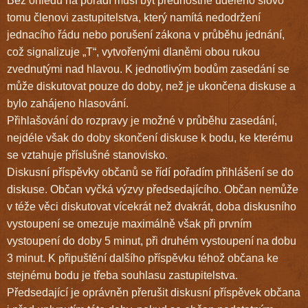
Bez ohledu na pořadí musí být přednostně uděleno slovo
tomu členovi zastupitelstva, který namítá nedodržení
jednacího řádu nebo porušení zákona v průběhu jednání,
což signalizuje „T“, vytvořenými dlaněmi obou rukou
zvednutými nad hlavou. K jednotlivým bodům zasedání se
může diskutovat pouze do doby, než je ukončena diskuse a
bylo zahájeno hlasování.
Přihlašování do rozpravy je možné v průběhu zasedání,
nejdéle však do doby skončení diskuse k bodu, ke kterému
se vztahuje příslušné stanovisko.
Diskusní příspěvky občanů se řídí pořadím přihlášení se do
diskuse. Občan vyčká výzvy předsedajícího. Občan nemůže
v téže věci diskutovat vícekrát než dvakrát, doba diskusního
vystoupení se omezuje maximálně však při prvním
vystoupení do doby 5 minut, při druhém vystoupení na dobu
3 minut. K připuštění dalšího příspěvku téhož občana ke
stejnému bodu je třeba souhlasu zastupitelstva.
Předsedající je oprávněn přerušit diskusní příspěvek občana