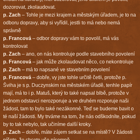
dozorovat, zkolaudovat.
p. Zach
– Tohle je mezi krajem a městským úřadem, je to na
odboru dopravy, aby si vyřídil, jestli to má nebo nemá
správně
p. Francová
– odbor dopravy vám to povolil, má vás
kontrolovat
p. Zach
– ano, on nás kontroluje podle stavebního povolení
p. Francová
– jak může zkolaudovat něco, co nekontroluje
p. Zach
– má to napsané ve stavebním povolení
p. Francová
– dobře, vy jste tohle určitě četli, protože p.
Šviha je s p. Duczynskim na městském úřadě, tenhle papír
mají, má to i p. Matuš, který to také napsal blbě, protože v
jednom odstavci nerozporuje a ve druhém rozporuje naši
žádost, tam to bylo také nezákonné. Teď se budeme bavit o
té naší žádosti. My trváme na tom, že nás odškodníte, pokud
by to tak nebylo, tak učiníme další kroky.
p. Zach
– dobře, máte zájem setkat se na místě? V žádosti
píšete, že chcete vše písemně