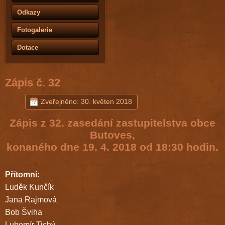
Odkazy
Fotogalerie
Dotace
Zápis č. 32
Zveřejněno: 30. květen 2018
Zápis z 32. zasedání zastupitelstva obce
Butoves,
konaného dne 19. 4. 2018 od 18:30 hodin.
Přítomni:
Luděk Kunčík
Jana Rajmová
Bob Šviha
Lubomír Tichý