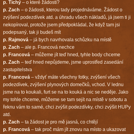
p. Tichý
– o které žádosti?
p. Zach
– o žádosti, kterou tady projednáváme. Žádost o
zvýšení podezdívek atd. a úhradu všech nákladů, já jsem ti ji
nekopíroval, protože jsem předpokládal, že když tam jsi
podepsaný, tak ji budeš mít
p. Rajmová
– já bych navrhovala schůzku na místě
p. Zach
– ale p. Francová nechce
p. Francová
– můžeme jít teď hned, tyhle body chceme
p. Zach
– teď hned nepůjdeme, jsme uprostřed zasedání
zastupitelstva
p. Francová
– vždyť máte všechny fotky, zvýšení všech
podezdívek, zvýšení plynových domečků, vchod. V lednu
jsme na to koukali, furt se na to kouká a nic se neděje. Jako
my tohle chceme, můžeme se tam sejít na místě v sobotu a
řeknu vám to samé, chci zvýšit podezdívky, chci zvýšit HUPy
atd.
p. Zach
– ta žádost je pro mě jasná, co chtějí
p. Francová
– tak proč mám jít znovu na místo a ukazovat