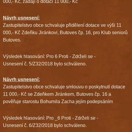
000,- Kč, žádají o dotaci 11 000,- Kč
Návrh usnesení:
Zastupitelstvo obce schvaluje přidělení dotace ve výši 11
000,- Kč Zdeňku Jiránkovi, Butoves čp. 16, pro Klub seniorů
Butoves.
Výsledek hlasování: Pro 6 Proti - Zdrželi se -
Usnesení č. 5/Z32/2018 bylo schváleno.
Návrh usnesení:
Zastupitelstvo obce schvaluje smlouvu o poskytnutí dotace
11 000,- Kč se Zdeňkem Jiránkem, Butoves čp. 16 a
pověřuje starostu Bohumila Zacha jejím podepsáním
Výsledek hlasování: Pro _6 Proti - Zdrželi se -
Usnesení č. 6/Z32/2018 bylo schváleno.