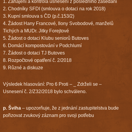
1. Zahájení a kontrola usnesení z posledního zasedání
2. Chodníky SFDI (smlouva o dotaci na rok 2018)
3. Kupní smlouva s ČD (p.č.153/2)
4. Žádost Hany Francové, Ilony Svobodové, manželů
Tichých a MUDr. Jitky Forejtové
5. Žádost o dotaci Klubu seniorů Butoves
6. Domácí kompostování v Podchlumí
7. Žádost o dotaci TJ Butoves
8. Rozpočtové opatření č. 2/2018
9. Různé a diskuze
Výsledek hlasování: Pro 6 Proti – _ Zdrželi se –
Usnesení č. 2/Z32/2018 bylo schváleno.
p. Šviha
– upozorňuje, že z jednání zastupitelstva bude
pořizovat zvukový záznam pro svoji potřebu