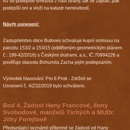
Až se podepíše smlouva z naší strany, tak se zaplatí, pak
podepíší oni a vloží na katastr nemovitostí.
Návrh usnesení:
Zastupitelstvo obce Butoves schvaluje kupní smlouvu na
parcelu 153/2 a 153/15 (odděleným geometrickým plánem
č.: 199-42/2016) s Českými drahami, a.s., IČ:70994226 a
pověřuje starostu Bohumila Zacha jejím podepsáním.
Výsledek hlasování: Pro 6 Proti - Zdrželi se
Usnesení č. 4/Z32/2018 bylo schváleno.
Bod 4. Žádost Hany Francové, Ilony
Svobodové, manželů Tichých a MUDr.
Jitky Forejtové
Předsedající seznámil přítomné se žádostí od Hany