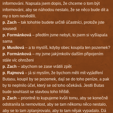
informováni. Napsala jsem dopis, že chceme o tom být
informováni, aby se náhodou nestalo, že se něco bude dít a
my o tom nevěděli.
p. Zach
– tak tohohle budete určitě účastníci, protože jste
sousedi
p. Formánková
– předtím jsme nebyli, to jsem si vyšlapala
sama
p. Musilová
– a to myslíš, kdyby obec koupila ten pozemek?
p. Formánková
– my jsme jakýmkoliv dalším připojením
stále víc ohroženi
p. Zach
– abychom se zase vrátili zpět
p. Rajmová
– já si myslím, že bychom měli mít vyjádření
Butasu, koupil by se pozemek, dají se do toho peníze, a pak
by to neplnilo účel, který se od toho očekává. Jestli Butas
bude souhlasit se stavbou toho hřiště.
p. Zach
– prioritně to kupujeme kvůli tomu, aby se konečně
odstranila ta nemovitost, aby se tam někomu něco nestalo,
aby se to tam zplanýrovalo, aby to tam nějak vypadalo. Dá