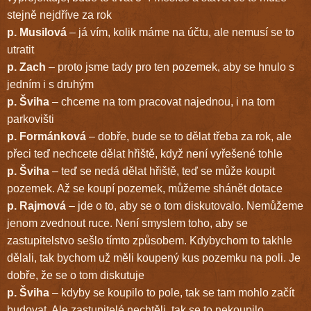
stejně nejdříve za rok
p. Musilová
– já vím, kolik máme na účtu, ale nemusí se to
utratit
p. Zach
– proto jsme tady pro ten pozemek, aby se hnulo s
jedním i s druhým
p. Šviha
– chceme na tom pracovat najednou, i na tom
parkovišti
p. Formánková
– dobře, bude se to dělat třeba za rok, ale
přeci teď nechcete dělat hřiště, když není vyřešené tohle
p. Šviha
– teď se nedá dělat hřiště, teď se může koupit
pozemek. Až se koupí pozemek, můžeme shánět dotace
p. Rajmová
– jde o to, aby se o tom diskutovalo. Nemůžeme
jenom zvednout ruce. Není smyslem toho, aby se
zastupitelstvo sešlo tímto způsobem. Kdybychom to takhle
dělali, tak bychom už měli koupený kus pozemku na poli. Je
dobře, že se o tom diskutuje
p. Šviha
– kdyby se koupilo to pole, tak se tam mohlo začít
budovat. Ale zastupitelé nechtěli, tak se to nekoupilo