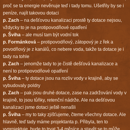
proč se ta energie nevěnuje teď i tady tomu. Ušetřily by se i
peníze, najít takovou dotaci
p. Zach
– na dešťovou kanalizaci prostě ty dotace nejsou,
vždycky to je na protipovodňové opatření
p. Šviha
– ale musí tam být vodní tok
p. Formánková
– protipovodňový, zátopový je z řek a
povodňový je z kanálů, co nebere voda, takže ta dotace je i
tady na tohle
p. Zach
– jenomže tady to je čistě dešťová kanalizace a
není to protipovodňové opatření
p. Šviha
– ty dotace jsou na rozliv vody v krajině, aby se
vybudovaly poldry
p. Zach
– pak jsou druhé dotace, zase na zadržování vody v
krajině, to jsou tůňky, retenční nádrže. Ale na dešťovou
kanalizaci jsme dotaci ještě nenašli
p. Šviha
– my to taky zjišťujeme, čteme všechny dotace. Ale
hlavně, teď tady máme projektanta p. Přibyla, ten to
vyprojektuje, bude to trvat 3-4 měsíce a stavět se to může