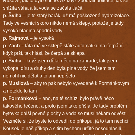
Rusové, tak to bylo suché. Až když zbourali ubikace, tak se
snížila váha a ta voda se začala tlačit
p. Šviha
– je to starý barák, už má poškozené hydroizolace.
Tady ve vesnici skoro nikdo nemá sklepy, protože je tady
vysoká hladina spodní vody
p. Rajmová
– je vysoká
p. Zach
– táta má ve sklepě stále automatiku na čerpání,
když prší, tak hlásí, že čerpá ze sklepa
p. Šviha
– když jsem dělal něco na zahradě, tak jsem
vykopal díru a druhý den byla plná vody, že jsem tam
nemohl nic dělat a to ani nepršelo
p. Musilová
– aby to pak nebylo vyvedené k Formánkovým
a neteklo to tam
p. Formánková
– ano, na té schůzi bylo právě něco
takového řečeno, a proto jsem také přišla. Je tady problém
bytovka další pevné plochy a voda se musí někam odvést.
Vezměte si, že byste to odvedli do příkopu, já to tam nechci.
Kousek je náš příkop a s tím bychom určitě nesouhlasili,