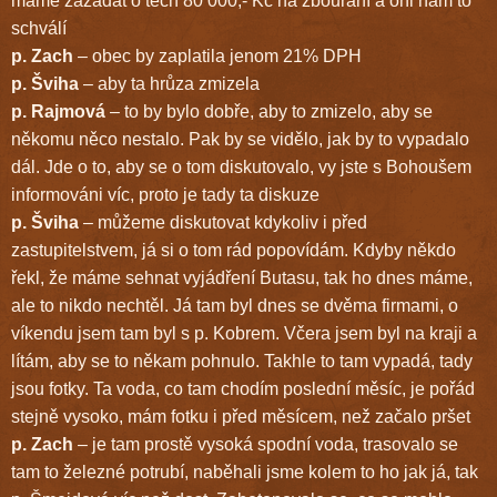
máme zažádat o těch 80 000,- Kč na zbourání a oni nám to
schválí
p. Zach
– obec by zaplatila jenom 21% DPH
p. Šviha
– aby ta hrůza zmizela
p. Rajmová
– to by bylo dobře, aby to zmizelo, aby se
někomu něco nestalo. Pak by se vidělo, jak by to vypadalo
dál. Jde o to, aby se o tom diskutovalo, vy jste s Bohoušem
informováni víc, proto je tady ta diskuze
p. Šviha
– můžeme diskutovat kdykoliv i před
zastupitelstvem, já si o tom rád popovídám. Kdyby někdo
řekl, že máme sehnat vyjádření Butasu, tak ho dnes máme,
ale to nikdo nechtěl. Já tam byl dnes se dvěma firmami, o
víkendu jsem tam byl s p. Kobrem. Včera jsem byl na kraji a
lítám, aby se to někam pohnulo. Takhle to tam vypadá, tady
jsou fotky. Ta voda, co tam chodím poslední měsíc, je pořád
stejně vysoko, mám fotku i před měsícem, než začalo pršet
p. Zach
– je tam prostě vysoká spodní voda, trasovalo se
tam to železné potrubí, naběhali jsme kolem to ho jak já, tak