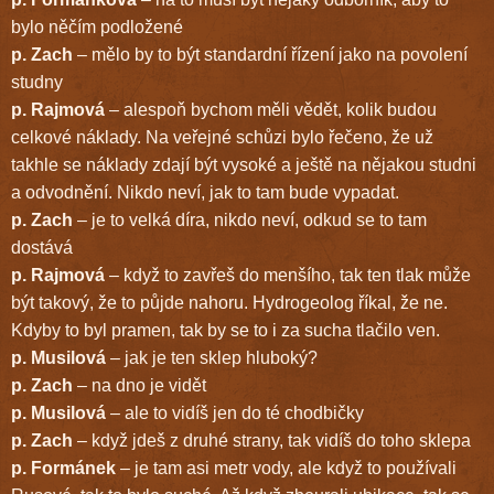
bylo něčím podložené
p. Zach
– mělo by to být standardní řízení jako na povolení
studny
p. Rajmová
– alespoň bychom měli vědět, kolik budou
celkové náklady. Na veřejné schůzi bylo řečeno, že už
takhle se náklady zdají být vysoké a ještě na nějakou studni
a odvodnění. Nikdo neví, jak to tam bude vypadat.
p. Zach
– je to velká díra, nikdo neví, odkud se to tam
dostává
p. Rajmová
– když to zavřeš do menšího, tak ten tlak může
být takový, že to půjde nahoru. Hydrogeolog říkal, že ne.
Kdyby to byl pramen, tak by se to i za sucha tlačilo ven.
p. Musilová
– jak je ten sklep hluboký?
p. Zach
– na dno je vidět
p. Musilová
– ale to vidíš jen do té chodbičky
p. Zach
– když jdeš z druhé strany, tak vidíš do toho sklepa
p. Formánek
– je tam asi metr vody, ale když to používali