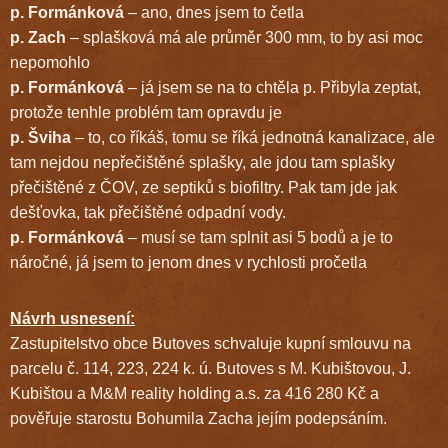
p. Formánková
– ano, dnes jsem to četla
p. Zach
– splašková má ale průměr 300 mm, to by asi moc
nepomohlo
p. Formánková
– já jsem se na to chtěla p. Přibyla zeptat,
protože tenhle problém tam opravdu je
p. Šviha
– to, co říkáš, tomu se říká jednotná kanalizace, ale
tam nejdou nepřečištěné splašky, ale jdou tam splašky
přečištěné z ČOV, ze septiků s biofiltry. Pak tam jde jak
dešťovka, tak přečištěné odpadní vody.
p. Formánková
– musí se tam splnit asi 5 bodů a je to
náročné, já jsem to jenom dnes v rychlosti pročetla
Návrh usnesení:
Zastupitelstvo obce Butoves schvaluje kupní smlouvu na
parcelu č. 114, 223, 224 k. ú. Butoves s M. Kubištovou, J.
Kubištou a M&M reality holding a.s. za 416 280 Kč a
pověřuje starostu Bohumila Zacha jejím podepsáním.