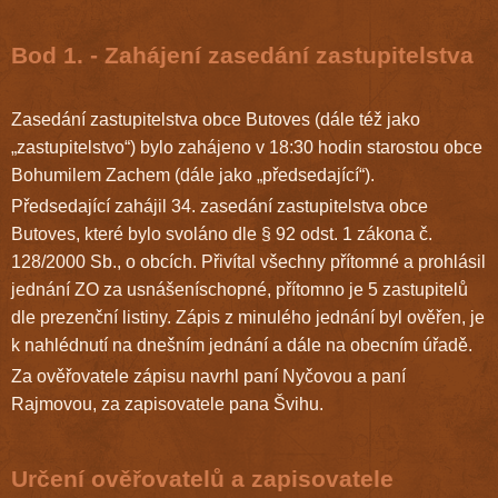
Bod 1. - Zahájení zasedání zastupitelstva
Zasedání zastupitelstva obce Butoves (dále též jako
„zastupitelstvo“) bylo zahájeno v 18:30 hodin starostou obce
Bohumilem Zachem (dále jako „předsedající“).
Předsedající zahájil 34. zasedání zastupitelstva obce
Butoves, které bylo svoláno dle § 92 odst. 1 zákona č.
128/2000 Sb., o obcích. Přivítal všechny přítomné a prohlásil
jednání ZO za usnášeníschopné, přítomno je 5 zastupitelů
dle prezenční listiny. Zápis z minulého jednání byl ověřen, je
k nahlédnutí na dnešním jednání a dále na obecním úřadě.
Za ověřovatele zápisu navrhl paní Nyčovou a paní
Rajmovou, za zapisovatele pana Švihu.
Určení ověřovatelů a zapisovatele