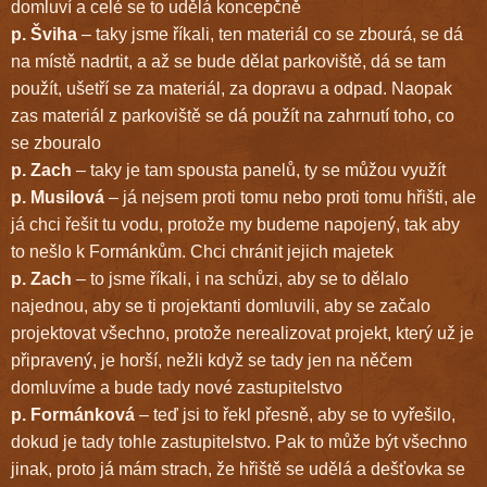
domluví a celé se to udělá koncepčně
p. Šviha
– taky jsme říkali, ten materiál co se zbourá, se dá
na místě nadrtit, a až se bude dělat parkoviště, dá se tam
použít, ušetří se za materiál, za dopravu a odpad. Naopak
zas materiál z parkoviště se dá použít na zahrnutí toho, co
se zbouralo
p. Zach
– taky je tam spousta panelů, ty se můžou využít
p. Musilová
– já nejsem proti tomu nebo proti tomu hřišti, ale
já chci řešit tu vodu, protože my budeme napojený, tak aby
to nešlo k Formánkům. Chci chránit jejich majetek
p. Zach
– to jsme říkali, i na schůzi, aby se to dělalo
najednou, aby se ti projektanti domluvili, aby se začalo
projektovat všechno, protože nerealizovat projekt, který už je
připravený, je horší, nežli když se tady jen na něčem
domluvíme a bude tady nové zastupitelstvo
p. Formánková
– teď jsi to řekl přesně, aby se to vyřešilo,
dokud je tady tohle zastupitelstvo. Pak to může být všechno
jinak, proto já mám strach, že hřiště se udělá a dešťovka se