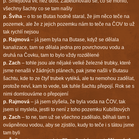
p. Šmejdová víc než dost. Zabetonovalo se, co se mohlo,
všechny šachty co se tam našly
p. Šviha
– o to se Butas hodně staral, že jim něco teče na
pozemek, ale že z jejich pozemku nám to teče na ČOV to už
tak rychlí nejsou
p. Rajmová
– já jsem byla na Butase, když se dělala
kanalizace, tam se dělala jedna pro povrchovou vodu a
druhá na Čovku, tam to bylo vždy rozdělené
p. Zach
– tohle jsou ale nějaké velké železné trubky, které
jsme nenašli v žádných plánech, pak jsme našli v Butasu
šachtu, kde to ze čtyř trubek vytéká, ale tu nemohou zadělat,
protože neví, kam to vede, tak tuhle šachtu přepojí. Rok se s
nimi domlouváme o přepojení
p. Rajmová
– já jsem slyšela, že byla voda na ČOV, tak
jsem si myslela, jestli to není z toho pozemku Kubištových
p. Zach
– to ne, tam už se všechno zadělalo, běhali tam s
ovápněnou vodou, aby se zjistilo, kudy to teče i s tátou jsme
tam byli