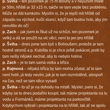
p. Šviha
– ten pozemek je 75 m dlouhý a v nejužším místě
je 50m, hřiště je 32 x15 m, takže se tam vejde bez problému.
Může se dát kamkoliv. Myslím si, že je lepší mít hřiště od
západu na východ, kvůli slunci, když tam budou hrát, aby jim
nesvítilo do očí
p. Zach
– jak jsem to říkal už na schůzi, ten pozemek je
velký a dá se použít na víc věcí, není to jen pro hřiště
p. Šviha
– dnes jsme tam byli s Bohoušem, protože je tam
hodně stromů a p. Kubišta si je chce ještě pokácet, jestli by
tam nešly nějaké nechat, aby to nebylo holina
p. Zach
– je to tam samá osika a bříza
p. Rajmová
– nějaká bříza by tam mohla zůstat, ať to tam
není holé, já tedy nevím, jak je to tam rozmístěné, alespoň
na čas, než se tam něco vysadí
p. Šviha
– to už je na dohodu na místě. Myslel, jsem si, že
kdyby se to dnes podařilo koupit, tak máme projektanta na tu
vodu u Formánků, máme projektanta na parkoviště.
Kdybychom vybrali i projektanta na to hřiště, tak ať se spolu