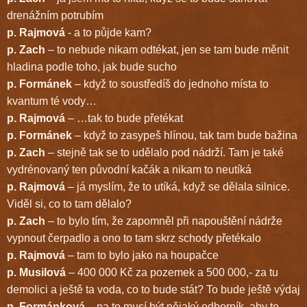
drenážním potrubím
p. Rajmová
- a to půjde kam?
p. Zach
– to nebude nikam odtékat, jen se tam bude měnit
hladina podle toho, jak bude sucho
p. Formánek
– když to soustředíš do jednoho místa to
kvantum té vody…
p. Rajmová
– …tak to bude přetékat
p. Formánek
– když to zasypeš hlínou, tak tam bude bažina
p. Zach
– stejně tak se to udělalo pod nádrží. Tam je také
vydrénovaný ten původní kačák a nikam to neutíká
p. Rajmová
– já myslím, že to utíká, když se dělala silnice.
Viděl si, co to tam dělalo?
p. Zach
– to bylo tím, že zapomněl při napouštění nádrže
vypnout čerpadlo a ono to tam skrz schody přetékalo
p. Rajmová
– tam to bylo jako na houpačce
p. Musilová
– 400 000 Kč za pozemek a 500 000,- za tu
demolici a ještě ta voda, co to bude stát? To bude ještě výdaj
p. Formánková
– na to musí být nějaký odborník, aby to