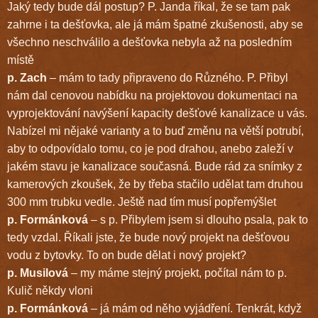
Jaký tedy bude dál postup? P. Janda říkal, že se tam pak
zahrne i ta dešťovka, ale já mám špatné zkušenosti, aby se
všechno neschválilo a dešťovka nebyla až na posledním
místě
p. Zach
– mám to tady připraveno do Různého. P. Přibyl
nám dal cenovou nabídku na projektovou dokumentaci na
vyprojektování navýšení kapacity dešťové kanalizace u vás.
Nabízel mi nějaké varianty a to buď změnu na větší potrubí,
aby to odpovídalo tomu, co je pod drahou, anebo zaleží v
jakém stavu je kanalizace současná. Bude rád za snímky z
kamerových zkoušek, že by třeba stačilo udělat tam druhou
300 mm trubku vedle. Ještě nad tím musí popřemýšlet
p. Formánková
– s p. Přibylem jsem si dlouho psala, pak to
tedy vzdal. Říkali jste, že bude nový projekt na dešťovou
vodu z bytovky. To on bude dělat i nový projekt?
p. Musilová
– my máme stejný projekt, počítal nám to p.
Kulič někdy vloni
p. Formánková
– já mám od něho vyjádření. Tenkrát, když