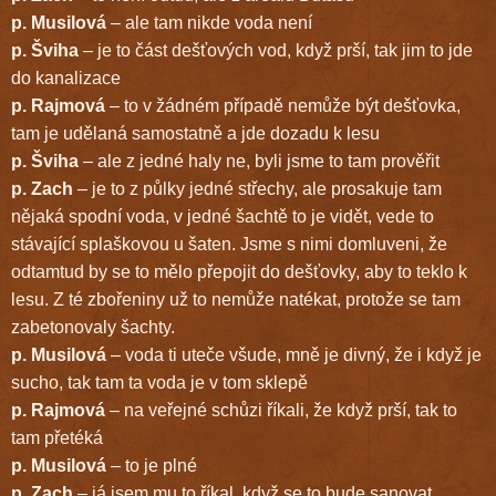
p. Musilová
– ale tam nikde voda není
p. Šviha
– je to část dešťových vod, když prší, tak jim to jde
do kanalizace
p. Rajmová
– to v žádném případě nemůže být dešťovka,
tam je udělaná samostatně a jde dozadu k lesu
p. Šviha
– ale z jedné haly ne, byli jsme to tam prověřit
p. Zach
– je to z půlky jedné střechy, ale prosakuje tam
nějaká spodní voda, v jedné šachtě to je vidět, vede to
stávající splaškovou u šaten. Jsme s nimi domluveni, že
odtamtud by se to mělo přepojit do dešťovky, aby to teklo k
lesu. Z té zbořeniny už to nemůže natékat, protože se tam
zabetonovaly šachty.
p. Musilová
– voda ti uteče všude, mně je divný, že i když je
sucho, tak tam ta voda je v tom sklepě
p. Rajmová
– na veřejné schůzi říkali, že když prší, tak to
tam přetéká
p. Musilová
– to je plné
p. Zach
– já jsem mu to říkal, když se to bude sanovat