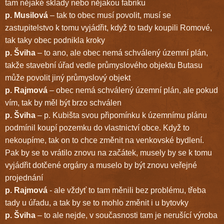
tam nějaké sklady nebo nějakou fabriku
p. Musilová
– tak to obec musí povolit, musí se
zastupitelstvo k tomu vyjádřit, když to tady koupili Romové,
tak taky obec podnikla kroky
p. Šviha
– to ano, ale obec nemá schválený územní plán,
takže stavební úřad vedle průmyslového objektu Butasu
může povolit jiný průmyslový objekt
p. Rajmová
– obec nemá schválený územní plán, ale pokud
vím, tak by měl být brzo schválen
p. Šviha
– p. Kubišta svou připomínku k územnímu plánu
podmínil koupí pozemku do vlastnictví obce. Když to
nekoupíme, tak on to chce změnit na venkovské bydlení.
Pak by se to vrátilo znovu na začátek, musely by se k tomu
vyjádřit dotčené orgány a muselo by být znovu veřejné
projednání
p. Rajmová
- ale vždyť to tam měnili bez problému, třeba
tady u úřadu, a tak by se to mohlo změnit i u bytovky
p. Šviha
– to ale nejde, v současnosti tam je nerušící výroba