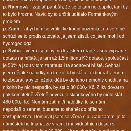
p. Rajmová
– zaplať pánbůh, že se to tam nekoupilo, tam by
to bylo hrozné. Navíc by to určitě udělalo Formánkovým
problém
p. Zach
– abychom se vrátili ke koupi pozemku, na veřejné
schůzi se to prodiskutovalo, já jsem zjistil, co jsem mohl od
hydrogeologa
p. Šviha
– včera jsem byl na krajském úřadě. Jsou vypsané
dotace na hřiště, je tam až 1,5 milionu Kč dotace, spoluúčast
je 50% a jsou v tom zahrnuta i ta sportovní hřiště. Sehnal
jsem nějaké nabídky na to, kolik by stálo to zbourat. Jenom
to zbourat, aby to leželo, děti by do toho nemohly chodit a na
nikoho by nic nespadlo, by stálo 80 000,- Kč. Zlikvidovat to
pak kompletně včetně odvozu a skládkového by mělo stát
480 000,- Kč. Nemám zatím tři nabídky, to se nám
nepodařilo sehnat, budeme to shánět do příštího
zastupitelstva. Domluvil jsem se včera s p. Cabicarem, je to
náměstek hejtmana, že v rámci individuálních dotací si