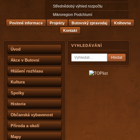
Střednědobý výhled rozpočtu
Mikroregion Podchlumí
Povinné informace
Projekty
Butovský zpravodaj
Knihovna
Kontakt
VYHLEDÁVÁNÍ
Úvod
Hledat
Akce v Butovsi
Hlášení rozhlasu
Kultura
Spolky
Historie
Občanská vybavenost
Příroda a okolí
Mapy