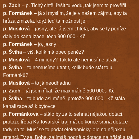
p. Zach
– p. Tichý chtěl řešit tu vodu, tak jsem to prověřil
p. Formánek
– já si myslím, že je v našem zájmu, aby ta
hrůza zmizela, když teď ta možnost je.
p. Musilová
– jasný, ale já jsem chtěla, aby se ty peníze
daly do kanalizace, těch 900 000,- Kč
p. Formánek
– jo, jasný
p. Šviha
– víš, kolik má obec peněz?
p. Musilová
– 4 miliony? Tak to ale nemusíme utratit
p. Šviha
– to nemusíme utratit, kolik bude stát to u
Formánků?
p. Musilová
– to já neodhadnu
p. Zach
– já jsem říkal, že maximálně 500 000,- Kč
p. Šviha
– to bude asi méně, protože 900 000,- Kč stála
kanalizace až k bytovce
p. Formánková
– stálo by za to sehnat nějakou dotaci,
protože třeba Karlovarský kraj má do konce srpna dotace
tady na to. Musí se to podat elektronicky, ale na nějakou
retenci. Ty se, Bobe, zajímáš hodně o dotace na hřiště a tak,