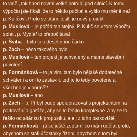
to viděl, tak hned navrhl velké potrubí pod silnicí. K tomu
výpočtu jste říkali, že to někdo počítal a vyšlo mu méně než
p. Kuličovi. Proto se ptám, jestli je nový projekt
p. Musilová
– je pořád ten stejný. P. Kulič se v tom výpočtu
spletl, p. Mydlář to přepočítával
p. Šviha
– bylo to o desetinnou čárku
p. Zach
– něco takového bylo
p. Musilová
– ten projekt je schválený a máme stavební
povolení
p. Formánková
– to já vím, tam bylo nějaké dodatečné
schválení a oni to zastavili, teď je to tedy povolené a
všechno je v normě?
p. Musilová
– ano
p. Zach
– p. Přibyl bude spolupracovat s projektantem na
parkování a garáže, aby se to řešilo komplexně. Aby se to
řešilo od altánku k propustku, ale i z toho parkoviště
p. Formánková
– já se ještě zeptám, co mám udělat proto,
abychom se stali účastníky řízení, abychom o tom byli