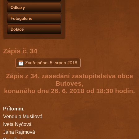
Odkazy
Fotogalerie
Dotace
Zápis č. 34
Zveřejněno: 5. srpen 2018
Zápis z 34. zasedání zastupitelstva obce
Butoves,
konaného dne 26. 6. 2018 od 18:30 hodin.
Přítomni:
Vendula Musilová
Iveta Nyčová
Jana Rajmová