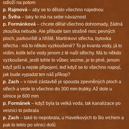
odloží na potom
p. Rajmová
– aby se to dělalo všechno najednou
p. Šviha
– taky to má na sebe návaznost
p. Formánková
– chcete dělat všechno dohromady, žádná
zkouška nebude. Ale přibude tam strašně moc pevných
ploch, parkoviště a hřiště, Martínkovi střecha, bytovka
střecha - má to někdo vyzkoušené? To je kvanta vody, já to
vidím, kolik teče vody jenom z té naší střechy. Má to někdo
vyzkoušené, jestli tohle to vůbec vezme, je to plné, jenom
když prší a nejste připojení, teď když se to všechno napojí,
jak bude vypadat ten náš příkop?
p. Zach
– v nové zástavbě je spousta zpevněných ploch a
střech a vede to všechno do 300 mm trubky. Až dole u
silnice je 600 mm
p. Formánek
– když byla ta velká voda, tak kanalizace po
vesnici to pobrala
p. Zach
– také to nepobrala, u Havelkových to šlo vrchem a
pak to teklo po silnici dolů