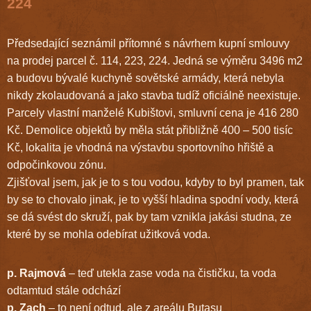
224
Předsedající seznámil přítomné s návrhem kupní smlouvy
na prodej parcel č. 114, 223, 224. Jedná se výměru 3496 m2
a budovu bývalé kuchyně sovětské armády, která nebyla
nikdy zkolaudovaná a jako stavba tudíž oficiálně neexistuje.
Parcely vlastní manželé Kubištovi, smluvní cena je 416 280
Kč. Demolice objektů by měla stát přibližně 400 – 500 tisíc
Kč, lokalita je vhodná na výstavbu sportovního hřiště a
odpočinkovou zónu.
Zjišťoval jsem, jak je to s tou vodou, kdyby to byl pramen, tak
by se to chovalo jinak, je to vyšší hladina spodní vody, která
se dá svést do skruží, pak by tam vznikla jakási studna, ze
které by se mohla odebírat užitková voda.
p. Rajmová
– teď utekla zase voda na čističku, ta voda
odtamtud stále odchází
p. Zach
– to není odtud, ale z areálu Butasu