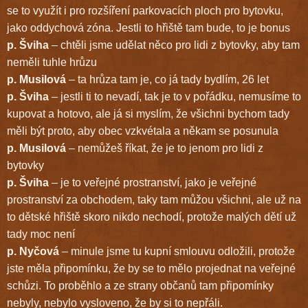
se to využít i pro rozšíření parkovacích ploch pro bytovku,
jako oddychová zóna. Jestli to hřiště tam bude, to je bonus
p. Šviha
– chtěli jsme udělat něco pro lidi z bytovky, aby tam
neměli tuhle hrůzu
p. Musilová
– ta hrůza tam je, co já tady bydlím, 26 let
p. Šviha
– jestli ti to nevadí, tak je to v pořádku, nemusíme to
kupovat a hotovo, ale já si myslím, že všichni bychom tady
měli být proto, aby obec vzkvétala a někam se posunula
p. Musilová
– nemůžeš říkat, že je to jenom pro lidi z
bytovky
p. Šviha
– je to veřejné prostranství, jako je veřejné
prostranství za obchodem, taky tam můžou všichni, ale už na
to dětské hřiště skoro nikdo nechodí, protože malých dětí už
tady moc není
p. Nyčová
– minule jsme tu kupní smlouvu odložili, protože
jste měla připomínku, že by se to mělo projednat na veřejné
schůzi. To proběhlo a ze strany občanů tam připomínky
nebyly, nebylo vysloveno, že by si to nepřáli.