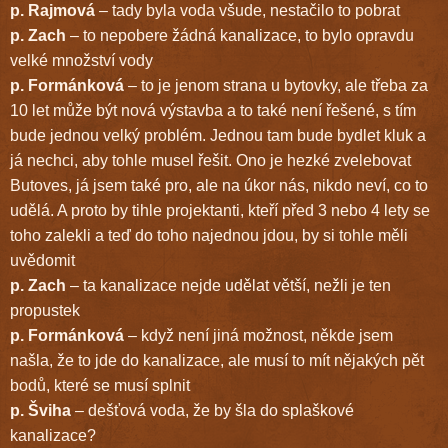
p. Rajmová
– tady byla voda všude, nestačilo to pobrat
p. Zach
– to nepobere žádná kanalizace, to bylo opravdu
velké množství vody
p. Formánková
– to je jenom strana u bytovky, ale třeba za
10 let může být nová výstavba a to také není řešené, s tím
bude jednou velký problém. Jednou tam bude bydlet kluk a
já nechci, aby tohle musel řešit. Ono je hezké zvelebovat
Butoves, já jsem také pro, ale na úkor nás, nikdo neví, co to
udělá. A proto by tihle projektanti, kteří před 3 nebo 4 lety se
toho zalekli a teď do toho najednou jdou, by si tohle měli
uvědomit
p. Zach
– ta kanalizace nejde udělat větší, nežli je ten
propustek
p. Formánková
– když není jiná možnost, někde jsem
našla, že to jde do kanalizace, ale musí to mít nějakých pět
bodů, které se musí splnit
p. Šviha
– dešťová voda, že by šla do splaškové
kanalizace?