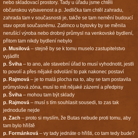
nebo skladovací prostory. Tady u úřadu jsme chtěli
občanskou vybavenost a p. Jedlička tam chtěl zahradu,
zahrada tam v současnosti je, takže se tam nemění budoucí
stav oproti současnému. Zatímco u bytovky by se měnila
nerušící výroba nebo drobný průmysl na venkovské bydlení,
přitom tam nikdy bydlení nebylo
p. Musilová
– stejně by se k tomu muselo zastupitelstvo
vyjádřit
p. Šviha
– to ano, ale stavební úřad to musí vyhodnotit, jestli
to povolí a přes nějaké odvolání to pak nakonec postaví
p. Rajmová
– je to malá plocha na to, aby se tam postavila
průmyslová zóna, musí to mít nějaké zázemí a předpisy
p. Šviha
– mohou tam být sklady
p. Rajmová
– musí s tím souhlasit sousedi, to zas tak
jednoduše nejde
p. Zach
– proto si myslím, že Butas nebude proti tomu, aby
tam bylo hřiště
p. Formánková
– vy tady jednáte o hřišti, co tam tedy bude?