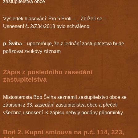
zastupitelstva obce
Výsledek hlasování: Pro 5 Proti – _ Zdrželi se –
Usnesení č. 2/Z34/2018 bylo schváleno.
p. Šviha
– upozorňuje, že z jednání zastupitelstva bude
pořizovat zvukový záznam
Zápis z posledního zasedání
zastupitelstva
Místostarosta Bob Šviha seznámil zastupitelstvo obce se
zápisem z 33. zasedání zastupitelstva obce a přečetl
všechna usnesení. K zápisu nebyly podány připomínky.
Bod 2. Kupní smlouva na p.č. 114, 223,