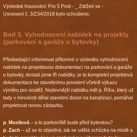
Výsledek hlasování: Pro 5 Proti - _ Zdrželi se -
Usnesení č. 3/Z34/2018 bylo schváleno.
Bod 3. Vyhodnocení nabídek na projekty
(parkování a garáže u bytovky)
Předsedající informoval přítomné o výsledku vyhodnocení
nabídek na projektovou dokumentaci na parkování a garáže
u bytovky, dostali jsme tři nabídky, je to kompletní projektová
dokumentace ke stavebnímu povolení včetně výkazu
výměru pro soutěž. Nejlevnější nabídku měl p. Říha, který už
tady v minulosti dělal stavební dozor na kanalizaci, pomáhal
projektovat novou zástavbu.
p. Musilová
– a to parkoviště bude před bytovkou?
p. Zach
– až se to objedná, tak se udělá schůzka na místě a