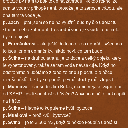
protože by nám to pak teklo na zahradu. Někdo řekne, že
tam ta voda v příkopě není, protože je to zarostlé trávou, ale
ona tam ta voda je.
p. Zach
– ptal jsem se ho na využití, buď by šlo udělat tu
studnu, nebo zahrnout. Ta spodní voda je všude a neměla
by se objevit
p. Formánková
– ale ještě do toho nikdo nehrábl, všechno
to jsou jenom domněnky, nikdo neví, co tam bude
p. Šviha
– na druhou stranu je to docela velký objekt, který
je vybetonovaný, takže se tam voda nevsakuje. Když ho
odstraníme a uděláme z toho zelenou plochu a o něco
menší hřiště, tak by se poměr pevné plochy měl zlepšit
p. Musilová
– sousedí s tím Butas, máme nějaké vyjádření
od SSHR, jestli souhlasí s hřištěm? Abychom něco nekoupili
na hřiště
p. Šviha
– hlavně to kupujeme kvůli bytovce
p. Musilová
– proč kvůli bytovce?
p. Šviha
– je to 3 500 m2, když to někdo koupí a udělá si