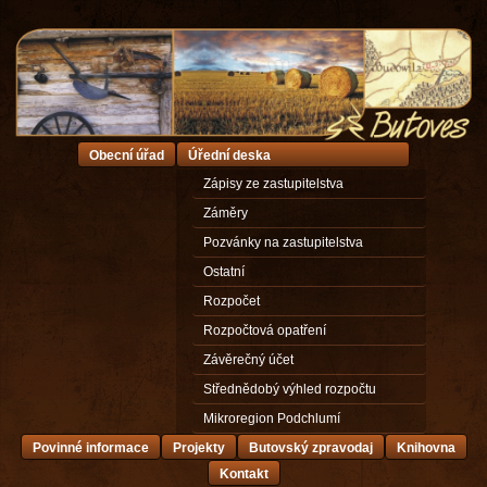
Obecní úřad
Úřední deska
Zápisy ze zastupitelstva
Záměry
Pozvánky na zastupitelstva
Ostatní
Rozpočet
Rozpočtová opatření
Závěrečný účet
Střednědobý výhled rozpočtu
Mikroregion Podchlumí
Povinné informace
Projekty
Butovský zpravodaj
Knihovna
Kontakt