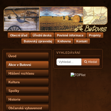
Obecní úřad
Úřední deska
Povinné informace
Projekty
Butovský zpravodaj
Knihovna
Kontakt
VYHLEDÁVÁNÍ
Úvod
Hledat
Akce v Butovsi
Hlášení rozhlasu
Kultura
Spolky
Historie
Občanská vybavenost