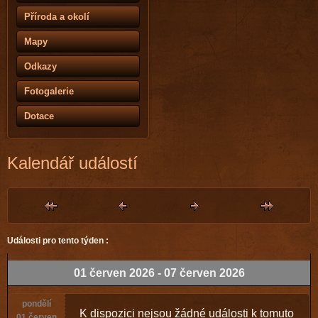
Příroda a okolí
Mapy
Odkazy
Fotogalerie
Dotace
Kalendář událostí
Události pro tento týden :
01 červen 2026 - 07 červen 2026
pondělí
K dispozici nejsou žádné události k tomuto
01 červen