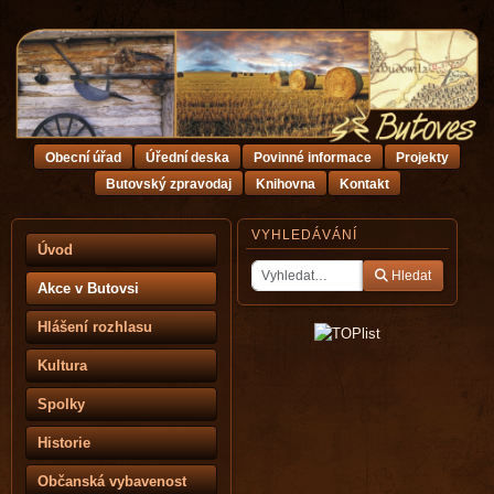
Obecní úřad
Úřední deska
Povinné informace
Projekty
Butovský zpravodaj
Knihovna
Kontakt
VYHLEDÁVÁNÍ
Úvod
Hledat
Akce v Butovsi
Hlášení rozhlasu
Kultura
Spolky
Historie
Občanská vybavenost