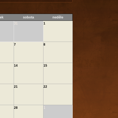
ek
sobota
neděle
31
1
7
8
14
15
21
22
1
28