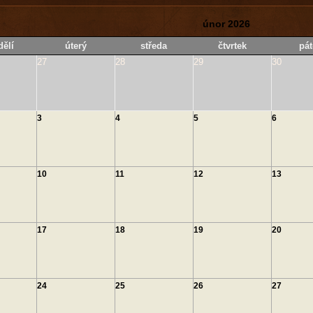
únor 2026
ělí
úterý
středa
čtvrtek
pát
27
28
29
30
3
4
5
6
10
11
12
13
17
18
19
20
24
25
26
27