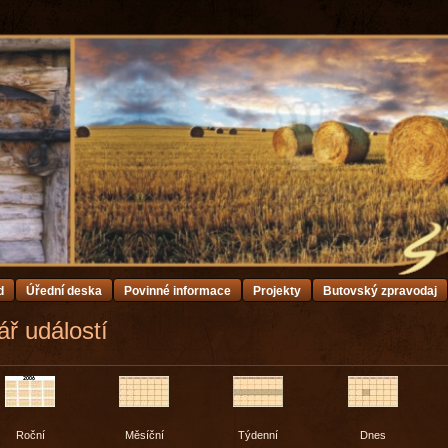
d
Úřední deska
Povinné informace
Projekty
Butovský zpravodaj
ř událostí
Roční
Měsíční
Týdenní
Dnes