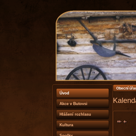
Obecní úřa
Úvod
Kalendá
Akce v Butovsi
Hlášení rozhlasu
Kultura
Spolky