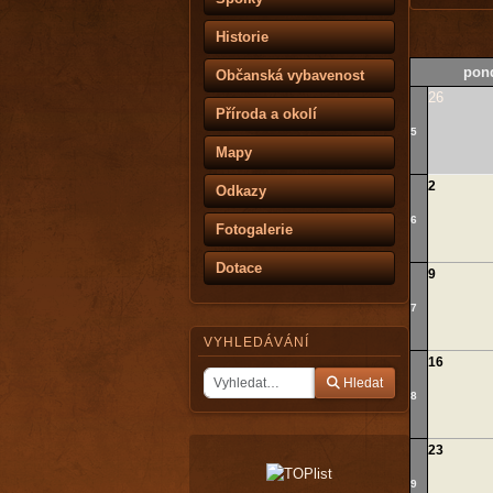
Historie
pond
Občanská vybavenost
26
Příroda a okolí
5
Mapy
2
Odkazy
6
Fotogalerie
Dotace
9
7
VYHLEDÁVÁNÍ
16
Hledat
8
23
9