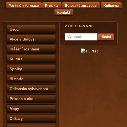
Povinné informace
Projekty
Butovský zpravodaj
Knihovna
Kontakt
VYHLEDÁVÁNÍ
Úvod
Hledat
Akce v Butovsi
Hlášení rozhlasu
Kultura
Spolky
Historie
Občanská vybavenost
Příroda a okolí
Mapy
Odkazy