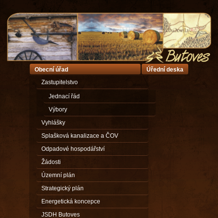
Obecní úřad
Úřední deska
Zastupitelstvo
Jednací řád
Výbory
Vyhlášky
Splašková kanalizace a ČOV
Odpadové hospodářství
Žádosti
Územní plán
Strategický plán
Energetická koncepce
JSDH Butoves