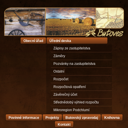
Obecní úřad
Úřední deska
Zápisy ze zastupitelstva
Záměry
Pozvánky na zastupitelstva
Ostatní
Rozpočet
Rozpočtová opatření
Závěrečný účet
Střednědobý výhled rozpočtu
Mikroregion Podchlumí
Povinné informace
Projekty
Butovský zpravodaj
Knihovna
Kontakt