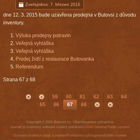
Zveřejněno: 7. březen 2015
dne 12. 3. 2015 bude uzavřena prodejna v Butovsi z důvodu
inventury.
Výluka prodejny potravin
Veřejná vyhláška
Veřejná vyhláška
Prodej židlí z restaurace Butovanka
Referendum
Strana 67 z 68
59
60
61
62
63
64
65
66
67
68
Copyright © 2026 Butoves.cz. Všechna práva vyhrazena.
Joomla!
je svobodný software vydaný pod licencí
GNU General Public License.
Ochrana osobních údajů a cookies
Prohlášení o přístupnosti
Odběr novinek