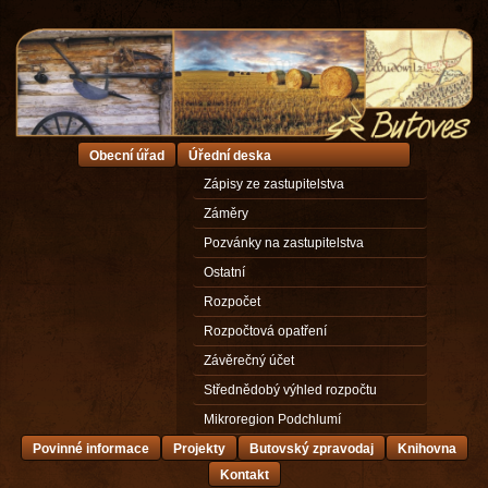
Obecní úřad
Úřední deska
Zápisy ze zastupitelstva
Záměry
Pozvánky na zastupitelstva
Ostatní
Rozpočet
Rozpočtová opatření
Závěrečný účet
Střednědobý výhled rozpočtu
Mikroregion Podchlumí
Povinné informace
Projekty
Butovský zpravodaj
Knihovna
Kontakt