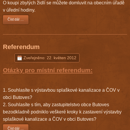
O koupi zbylých židlí se můžete domluvit na obecním úřadě
v úřední hodiny.
Číst dál …
Referendum
Zveřejněno: 22. květen 2012
Otázky pro místní referendum:
1. Souhlasíte s výstavbou splaškové kanalizace a ČOV v
obci Butoves?
2. Souhlasíte s tím, aby zastupitelstvo obce Butoves
bezodkladně podniklo veškeré kroky k zastavení výstavby
splaškové kanalizace a ČOV v obci Butoves?
Číst dál …