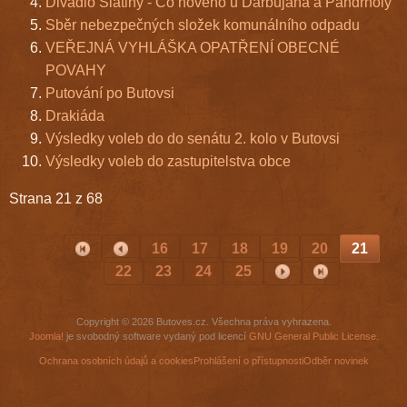
Divadlo Slatiny - Co nového u Dařbujána a Pandrholy
Sběr nebezpečných složek komunálního odpadu
VEŘEJNÁ VYHLÁŠKA OPATŘENÍ OBECNÉ
POVAHY
Putování po Butovsi
Drakiáda
Výsledky voleb do do senátu 2. kolo v Butovsi
Výsledky voleb do zastupitelstva obce
Strana 21 z 68
16
17
18
19
20
21
22
23
24
25
Copyright © 2026 Butoves.cz. Všechna práva vyhrazena.
Joomla!
je svobodný software vydaný pod licencí
GNU General Public License.
Ochrana osobních údajů a cookies
Prohlášení o přístupnosti
Odběr novinek