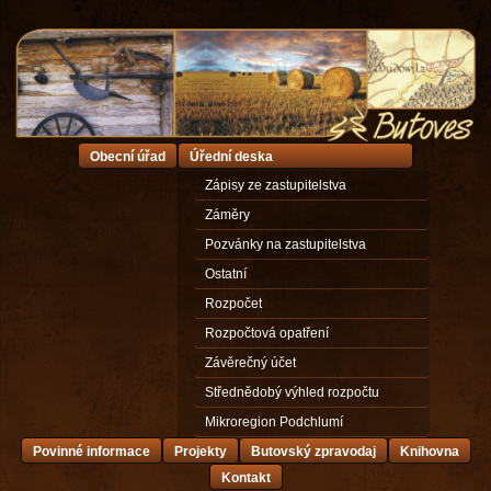
Obecní úřad
Úřední deska
Zápisy ze zastupitelstva
Záměry
Pozvánky na zastupitelstva
Ostatní
Rozpočet
Rozpočtová opatření
Závěrečný účet
Střednědobý výhled rozpočtu
Mikroregion Podchlumí
Povinné informace
Projekty
Butovský zpravodaj
Knihovna
Kontakt