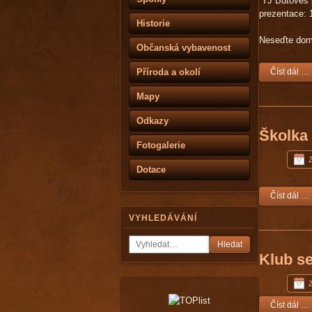
TJ Butoves p
prezentace: 
Historie
Neseďte doma 
Občanská vybavenost
Příroda a okolí
Číst dál …
Mapy
Odkazy
Školka
Fotogalerie
Dotace
Číst dál …
VYHLEDÁVÁNÍ
Hledat
Klub se
Číst dál …