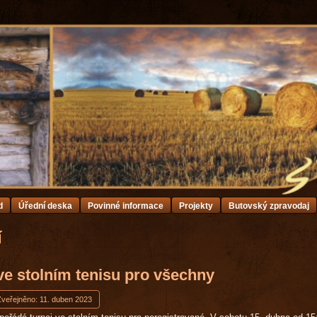
d
Úřední deska
Povinné informace
Projekty
Butovský zpravodaj
í
ve stolním tenisu pro všechny
Zveřejněno: 11. duben 2023