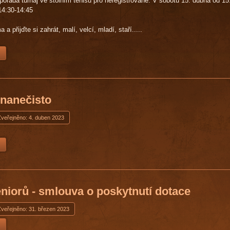
ořádá turnaj ve stolním tenisu pro neregistrované. V sobotu 15. dubna od 15
14:30-14:45
a přijďte si zahrát, malí, velcí, mladí, staří.....
 nanečisto
Zveřejněno: 4. duben 2023
niorů - smlouva o poskytnutí dotace
Zveřejněno: 31. březen 2023