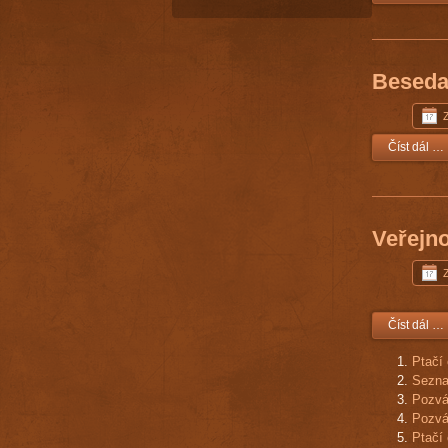
Beseda 
Číst dál …
Veřejno
Číst dál …
Ptačí 
Sezna
Pozvá
Pozvá
Ptačí 