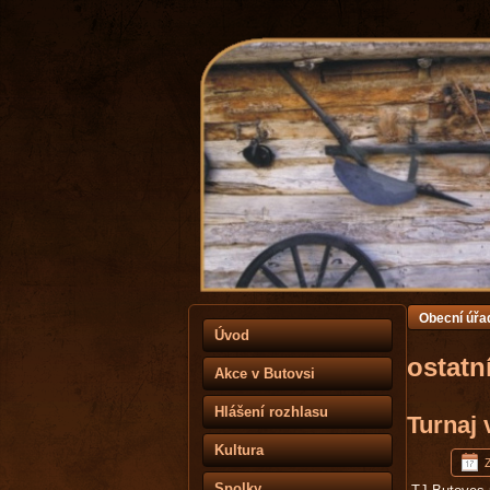
Obecní úřa
Úvod
ostatn
Akce v Butovsi
Hlášení rozhlasu
Turnaj 
Kultura
Spolky