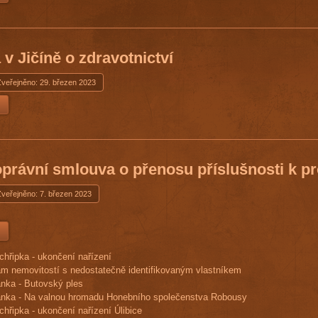
v Jičíně o zdravotnictví
Zveřejněno: 29. březen 2023
právní smlouva o přenosu příslušnosti k p
Zveřejněno: 7. březen 2023
chřipka - ukončení nařízení
m nemovitostí s nedostatečně identifikovaným vlastníkem
nka - Butovský ples
nka - Na valnou hromadu Honebního společenstva Robousy
chřipka - ukončení nařízení Úlibice