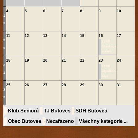
4
5
6
7
8
9
10
1
9
11
12
13
14
15
16
17
2
13:00
Okrsková
0
soutěž ...
18
19
20
21
22
23
24
2
14:00
odpolední
1
čaje
25
26
27
28
29
30
31
2
2
Klub Seniorů
TJ Butoves
SDH Butoves
Obec Butoves
Nezařazeno
Všechny kategorie ...