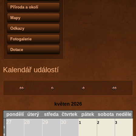
Příroda a okolí
Mapy
Odkazy
Fotogalerie
Dotace
Kalendář událostí
květen 2026
pondělí
úterý
středa
čtvrtek
pátek
sobota
neděle
27
28
29
30
1
2
3
1
8