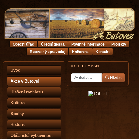
Obecní úřad
Úřední deska
Povinné informace
Projekty
Butovský zpravodaj
Knihovna
Kontakt
VYHLEDÁVÁNÍ
Úvod
Hledat
Akce v Butovsi
Hlášení rozhlasu
Kultura
Spolky
Historie
Občanská vybavenost