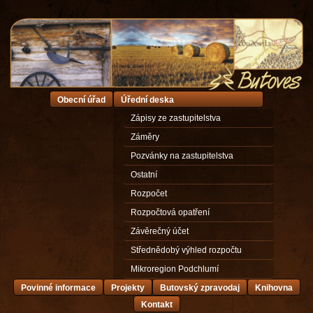
Obecní úřad
Úřední deska
Zápisy ze zastupitelstva
Záměry
Pozvánky na zastupitelstva
Ostatní
Rozpočet
Rozpočtová opatření
Závěrečný účet
Střednědobý výhled rozpočtu
Mikroregion Podchlumí
Povinné informace
Projekty
Butovský zpravodaj
Knihovna
Kontakt