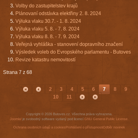
Volby do zastupitelstev krajů
Plánovaní odstávka elektřiny 2. 8. 2024
Výluka vlaku 30.7. - 1. 8. 2024
Výluka vlaku 5. 8. - 7. 8. 2024
Výluka vlaku 8. 8. - 7. 9. 2024
Veřejná vyhláška - stanovení dopravního značení
Výsledek voleb do Evropského parlamentu - Butoves
Revize katastru nemovitostí
Strana 7 z 68
2
3
4
5
6
7
8
9
10
11
Copyright © 2026 Butoves.cz. Všechna práva vyhrazena.
Joomla!
je svobodný software vydaný pod licencí
GNU General Public License.
Ochrana osobních údajů a cookies
Prohlášení o přístupnosti
Odběr novinek