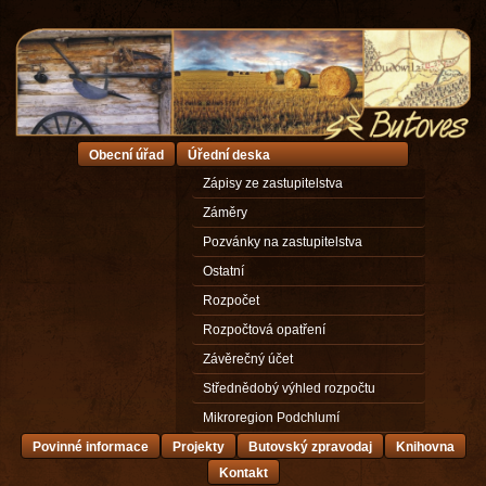
Obecní úřad
Úřední deska
Zápisy ze zastupitelstva
Záměry
Pozvánky na zastupitelstva
Ostatní
Rozpočet
Rozpočtová opatření
Závěrečný účet
Střednědobý výhled rozpočtu
Mikroregion Podchlumí
Povinné informace
Projekty
Butovský zpravodaj
Knihovna
Kontakt