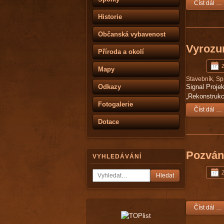
Číst dál …
Historie
Občanská vybavenost
Vyrozum
Příroda a okolí
Mapy
Stavebník, Sp
Odkazy
Signal Proje
„Rekonstrukc
Fotogalerie
Číst dál …
Dotace
Pozván
VYHLEDÁVÁNÍ
Hledat
Číst dál …