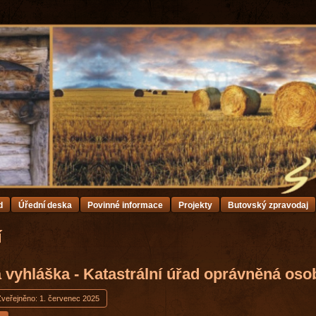
d
Úřední deska
Povinné informace
Projekty
Butovský zpravodaj
í
 vyhláška - Katastrální úřad oprávněná oso
Zveřejněno: 1. červenec 2025