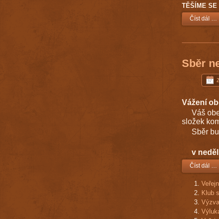
TĚŠÍME SE 
Číst dál …
Sběr n
Vážení ob
Váš obe
složek ko
Sběr bude
v neděli 
Číst dál …
Veřejn
Klub s
Výzva
Výluka