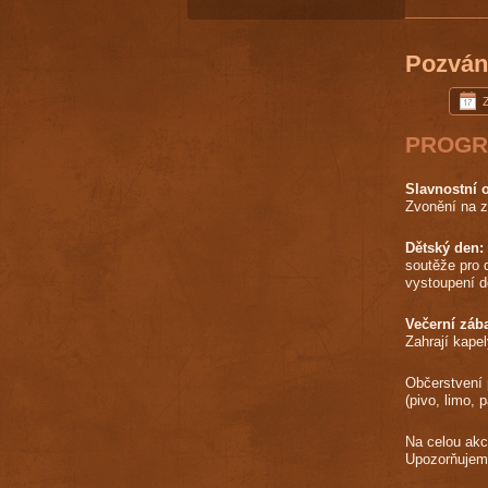
Pozván
PROGR
Slavnostní o
Zvonění na zv
Dětský den:
soutěže pro d
vystoupení 
Večerní záb
Zahrají kape
Občerstvení 
(pivo, limo, 
Na celou ak
Upozorňujeme