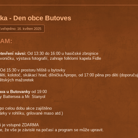
ka - Den obce Butoves
Zveřejněno: 16. květen 2025
AM:
tevření návsi:
Od 13:30 do 16:00 u hasičské zbrojnice
oničku, výstava fotografií, zahraje folklorní kapela Fidle
Od 15:30 v prostoru hřiště u bytovky
ěti, kolotoč, skákací hrad, dílnička Apropo, od 17:00 pěna pro děti (doporuču
dětských mažoretek
ava u Butovanky
od 19:00
ly Battersea a Mr. Stanyol
po celou dobu akce zajištěno
párky v rohlíku, grilované maso atd.)
ci je vstupné ZDARMA
, že vše je závislé na počasí a program se může upravit.