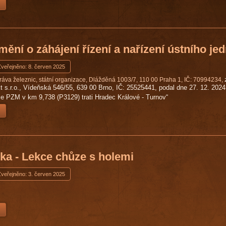
ění o záhájení řízení a nařízení ústního je
Zveřejněno: 8. červen 2025
ráva železnic, státní organizace, Dlážděná 1003/7, 110 00 Praha 1, IČ: 70994234,
kt s.r.o., Vídeňská 546/55, 639 00 Brno, IČ: 25525441, podal dne 27. 12. 20
e PZM v km 9,738 (P3129) trati Hradec Králové - Turnov“
ka - Lekce chůze s holemi
Zveřejněno: 3. červen 2025