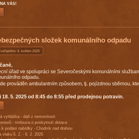
NA VÁS!
ebezpečných složek komunálního odpadu
Zveřejněno: 6. květen 2025
čané,
cní úřad ve spolupráci se Severočeskými komunálními službami
munálního odpadu.
 prováděn ambulantním způsobem, tj. pojízdnou sběrnou, kte
18. 5. 2025 od 8:45 do 8:55 před prodejnou potravin.
á vyhláška - daň z nemovitosti
eniorů - smlouva o poskytnutí dotace
 k podání nabídky - Chodník nad drahou
 vlaku 5. 2. - 6. 2. 2025